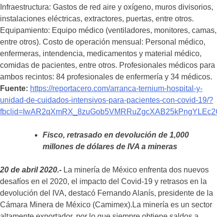
Infraestructura: Gastos de red aire y oxígeno, muros divisorios,
instalaciones eléctricas, extractores, puertas, entre otros.
Equipamiento: Equipo médico (ventiladores, monitores, camas,
entre otros). Costo de operación mensual: Personal médico,
enfermeras, intendencia, medicamentos y material médico,
comidas de pacientes, entre otros. Profesionales médicos para
ambos recintos: 84 profesionales de enfermería y 34 médicos.
Fuente:
https://reportacero.com/arranca-ternium-hospital-y-
unidad-de-cuidados-intensivos-para-pacientes-con-covid-19/?
fbclid=IwAR2qXmRX_8zuGob5VMRRuZgcXAB25kPngYLEc
Fisco, retrasado en devolución de 1,000
millones de dólares de IVA a mineras
20 de abril 2020.-
La minería de México enfrenta dos nuevos
desafíos en el 2020, el impacto del Covid-19 y retrasos en la
devolución del IVA, destacó Fernando Alanís, presidente de la
Cámara Minera de México (Camimex).La minería es un sector
altamente exportador, por lo que siempre obtiene saldos a