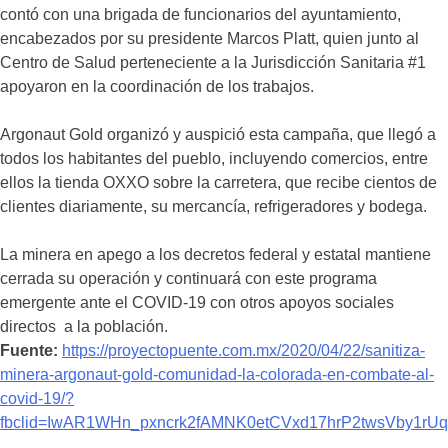
contó con una brigada de funcionarios del ayuntamiento,
encabezados por su presidente Marcos Platt, quien junto al
Centro de Salud perteneciente a la Jurisdicción Sanitaria #1
apoyaron en la coordinación de los trabajos.
Argonaut Gold organizó y auspició esta campaña, que llegó a
todos los habitantes del pueblo, incluyendo comercios, entre
ellos la tienda OXXO sobre la carretera, que recibe cientos de
clientes diariamente, su mercancía, refrigeradores y bodega.
La minera en apego a los decretos federal y estatal mantiene
cerrada su operación y continuará con este programa
emergente ante el COVID-19 con otros apoyos sociales
directos a la población.
Fuente:
https://proyectopuente.com.mx/2020/04/22/sanitiza-
minera-argonaut-gold-comunidad-la-colorada-en-combate-al-
covid-19/?
fbclid=IwAR1WHn_pxncrk2fAMNK0etCVxd17hrP2twsVby1rU