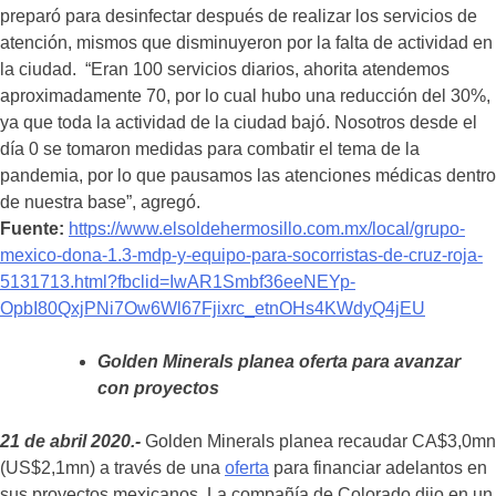
preparó para desinfectar después de realizar los servicios de
atención, mismos que disminuyeron por la falta de actividad en
la ciudad. “Eran 100 servicios diarios, ahorita atendemos
aproximadamente 70, por lo cual hubo una reducción del 30%,
ya que toda la actividad de la ciudad bajó. Nosotros desde el
día 0 se tomaron medidas para combatir el tema de la
pandemia, por lo que pausamos las atenciones médicas dentro
de nuestra base”, agregó.
Fuente:
https://www.elsoldehermosillo.com.mx/local/grupo-
mexico-dona-1.3-mdp-y-equipo-para-socorristas-de-cruz-roja-
5131713.html?fbclid=IwAR1Smbf36eeNEYp-
OpbI80QxjPNi7Ow6Wl67Fjixrc_etnOHs4KWdyQ4jEU
Golden Minerals planea oferta para avanzar
con proyectos
21 de abril 2020.-
Golden Minerals planea recaudar CA$3,0mn
(US$2,1mn) a través de una
oferta
para financiar adelantos en
sus proyectos mexicanos. La compañía de Colorado dijo en un