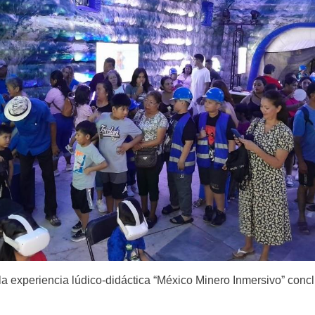
, la experiencia lúdico-didáctica “México Minero Inmersivo” co