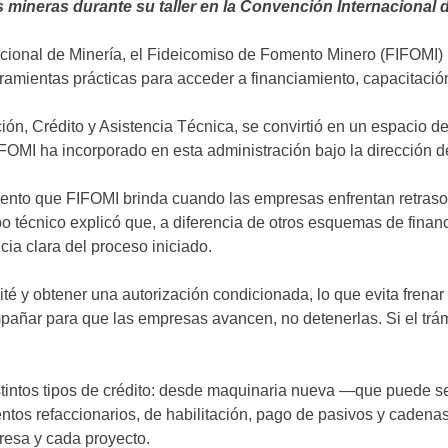
 mineras durante su taller en la Convención Internacional 
ional de Minería, el Fideicomiso de Fomento Minero (FIFOMI) 
ramientas prácticas para acceder a financiamiento, capacitación
ón, Crédito y Asistencia Técnica, se convirtió en un espacio d
IFOMI ha incorporado en esta administración bajo la dirección
nto que FIFOMI brinda cuando las empresas enfrentan retrasos
 técnico explicó que, a diferencia de otros esquemas de financi
ia clara del proceso iniciado.
mité y obtener una autorización condicionada, lo que evita frena
añar para que las empresas avancen, no detenerlas. Si el trámi
distintos tipos de crédito: desde maquinaria nueva —que puede 
amientos refaccionarios, de habilitación, pago de pasivos y ca
presa y cada proyecto.