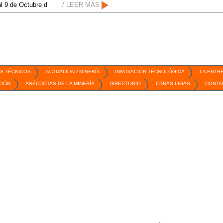
2026 / San Luis Potosí, SLP /
/ LEER MÁS
/
Mexico Mining Forum / 2 de septiembre de 2
S TÉCNICOS
ACTUALIDAD MINERÍA
INNOVACIÓN TECNOLÓGICA
LA ENTR
CIÓN
ANÉCDOTAS DE LA MINERÍA
DIRECTORIO
OTRAS LIGAS
CONTA