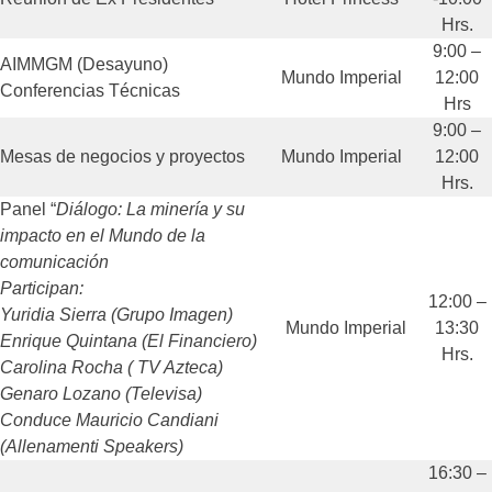
Hrs.
9:00 –
AIMMGM (Desayuno)
Mundo Imperial
12:00
Conferencias Técnicas
Hrs
9:00 –
Mesas de negocios y proyectos
Mundo Imperial
12:00
Hrs.
Panel “
Diálogo: La minería y su
impacto en el Mundo de la
comunicación
Participan:
12:00 –
Yuridia Sierra (Grupo Imagen)
Mundo Imperial
13:30
Enrique Quintana (El Financiero)
Hrs.
Carolina Rocha ( TV Azteca)
Genaro Lozano (Televisa)
Conduce Mauricio Candiani
(Allenamenti Speakers)
16:30 –