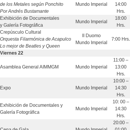
de los Metales según Ponchito
Mundo Imperial
14:00
Por Andrés Bustamante
Hrs.
Exhibición de Documentales
18:00
Mundo Imperial
y Galería Fotográfica
Hrs.
Crepúsculo Cultural
II Duomo
Orquesta Filarmónica de Acapulco
7:00 Hrs.
Mundo Imperial
Lo mejor de Beatles y Queen
Viernes 22
11:00 –
Asamblea General AIMMGM
Mundo Imperial
13:00
Hrs.
10:00 –
Expo
Mundo Imperial
14:30
Hrs.
10: 00 –
Exhibición de Documentales y
Mundo Imperial
14:30
Galería Fotográfica
Hrs.
20:00 –
Cena de Gala
Mundo Imperial
01:00