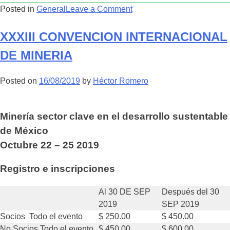
on
Posted in
General
Leave a Comment
MENSAJE
DEL
XXXIII CONVENCION INTERNACIONAL
PRESIDENTE
DE MINERIA
Posted on
16/08/2019
by
Héctor Romero
Minería sector clave en el desarrollo sustentable
de México
Octubre 22 – 25 2019
Registro e inscripciones
Al 30 DE SEP
Después del 30
2019
SEP 2019
Socios Todo el evento
$ 250.00
$ 450.00
No Socios Todo el evento
$ 450.00
$ 600.00