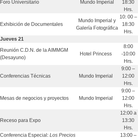
Foro Universitario
Mundo Imperial
18:30
Hrs.
10: 00 –
Mundo Imperial y
Exhibición de Documentales
18:30
Galería Fotográfica
Hrs.
Jueves 21
8:00
Reunión C.D.N. de la AIMMGM
Hotel Princess
-10:00
(Desayuno)
Hrs.
9:00 –
Conferencias Técnicas
Mundo Imperial
12:00
Hrs.
9:00 –
Mesas de negocios y proyectos
Mundo Imperial
12:00
Hrs.
12:00 a
Receso para Expo
13:30
Hrs.
Conferencia Especial:
Los Precios
13:00 –