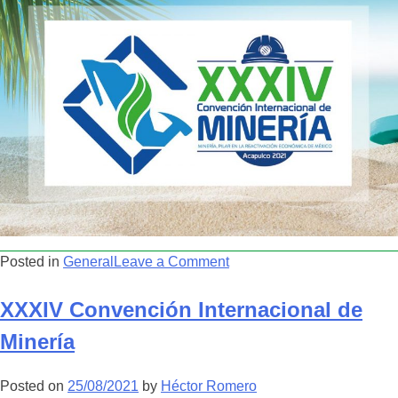
on
Posted in
General
Leave a Comment
PROGRAMA
GENERAL
XXXIV Convención Internacional de
XXXIV
Minería
CONVENCIÓN
INTERNACIONAL
Posted on
25/08/2021
by
Héctor Romero
DE