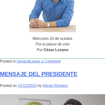
Miércoles 20 de octubre
Por el placer de vivir
Por
César Lozano
on
Posted in
General
Leave a Comment
XXXIV
Convención
MENSAJE DEL PRESIDENTE
Internacional
de
Posted on
21/12/2020
by
Héctor Romero
Minería