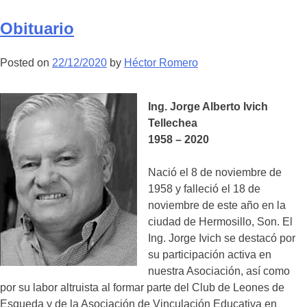
Notici
Legal
Obituario
de
interés
Posted on
22/12/2020
by
Héctor Romero
para
la
minerí
Ing. Jorge Alberto Ivich
Tellechea
1958 – 2020
Nació el 8 de noviembre de
1958 y falleció el 18 de
noviembre de este año en la
ciudad de Hermosillo, Son. El
Ing. Jorge Ivich se destacó por
su participación activa en
nuestra Asociación, así como
por su labor altruista al formar parte del Club de Leones de
Esqueda y de la Asociación de Vinculación Educativa en