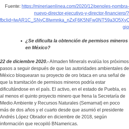
Fuente:
https://mineriaenlinea.com/2020/12/penoles-nombra-
nuevo-director-ejecutivo-y-director-financiero/?
fbclid=IwAR1C_SNyC8Iwmnka_nZxF6K5NFw0NT59a3O5XyC
gio
¿Se dificulta la obtención de permisos mineros
en México?
22 de diciembre 2020.-
Almaden Minerals evalúa los próximos
pasos a seguir después de que las autoridades ambientales de
México bloquearan su proyecto de oro Ixtaca en una señal de
que la tramitación de permisos mineros podría estar
dificultándose en el país. El activo, en el estado de Puebla, es
al menos el quinto proyecto minero que frena la Secretaría de
Medio Ambiente y Recursos Naturales (Semarnat) en poco
más de dos años y el cuarto desde que asumió el presidente
Andrés López Obrador en diciembre de 2018, según
información que recopiló BNamericas.