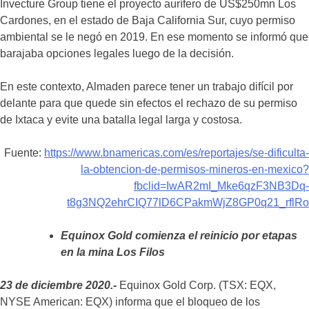
Invecture Group tiene el proyecto aurífero de US$250mn Los
Cardones, en el estado de Baja California Sur, cuyo permiso
ambiental se le negó en 2019. En ese momento se informó que
barajaba opciones legales luego de la decisión.
En este contexto, Almaden parece tener un trabajo difícil por
delante para que quede sin efectos el rechazo de su permiso
de Ixtaca y evite una batalla legal larga y costosa.
Fuente:
https://www.bnamericas.com/es/reportajes/se-dificulta-
la-obtencion-de-permisos-mineros-en-mexico?
fbclid=IwAR2mI_Mke6qzF3NB3Dq-
t8g3NQ2ehrCIQ77lD6CPakmWjZ8GP0q21_rflRo
Equinox Gold comienza el reinicio por etapas
en la mina Los Filos
23 de diciembre 2020.-
Equinox Gold Corp. (TSX: EQX,
NYSE American: EQX) informa que el bloqueo de los