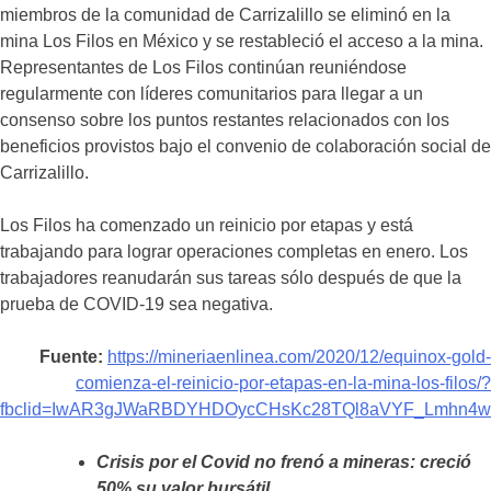
miembros de la comunidad de Carrizalillo se eliminó en la
mina Los Filos en México y se restableció el acceso a la mina.
Representantes de Los Filos continúan reuniéndose
regularmente con líderes comunitarios para llegar a un
consenso sobre los puntos restantes relacionados con los
beneficios provistos bajo el convenio de colaboración social de
Carrizalillo.
Los Filos ha comenzado un reinicio por etapas y está
trabajando para lograr operaciones completas en enero. Los
trabajadores reanudarán sus tareas sólo después de que la
prueba de COVID-19 sea negativa.
Fuente:
https://mineriaenlinea.com/2020/12/equinox-gold-
comienza-el-reinicio-por-etapas-en-la-mina-los-filos/?
fbclid=IwAR3gJWaRBDYHDOycCHsKc28TQl8aVYF_Lmhn4w
Crisis por el Covid no frenó a mineras: creció
50% su valor bursátil