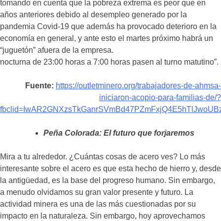
tomando en cuenta que la pobreza extrema es peor que en
años anteriores debido al desempleo generado por la
pandemia Covid-19 que además ha provocado deterioro en la
economía en general, y ante esto el martes próximo habrá un
“juguetón” afuera de la empresa.
nocturna de 23:00 horas a 7:00 horas pasen al turno matutino”.
Fuente:
https://outletminero.org/trabajadores-de-ahmsa-
iniciaron-acopio-para-familias-de/?
fbclid=IwAR2GNXzsTkGanrSVmBd47PZmFxjQ4E5hTlJwoUBz
Peña Colorada: El futuro que forjaremos
Mira a tu alrededor. ¿Cuántas cosas de acero ves? Lo más
interesante sobre el acero es que esta hecho de hierro y, desde
la antigüedad, es la base del progreso humano. Sin embargo,
a menudo olvidamos su gran valor presente y futuro. La
actividad minera es una de las más cuestionadas por su
impacto en la naturaleza. Sin embargo, hoy aprovechamos