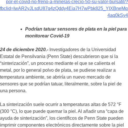
por-el-covid-no-freno-a-mineras-crecio-50-su-valor-bursatil/?
fbclid=IwAR2yJLsdU87q4zQddy4Eia7H7wPbk825_YIXBneMqn
4aq0kSy4
Podrían tatuar sensores de plata en la piel para
monitorear Covid-19
24 de diciembre 2020.-
Investigadores de la Universidad
Estatal de Pensilvania (Penn State) descubrieron que si la
“sinterización”, un proceso mediante el que se calienta el
metal, por lo general polvo de plata, se pudiese realizar a
temperatura ambiente, se abriría un nuevo mercado de
sensores que se podrían tatuar, literalmente, sobre la piel de
una persona.
La sinterización suele ocurrir a temperaturas altas de 572 °F
(300 °C), lo que puede quemar la piel. Al añadir una “capa de
ayuda de sinterización”, los científicos de Penn State pueden
imprimir componentes electrónicos directamente sobre la piel