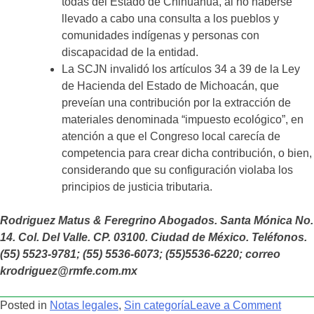
todas del Estado de Chihuahua, al no haberse
llevado a cabo una consulta a los pueblos y
comunidades indígenas y personas con
discapacidad de la entidad.
La SCJN invalidó los artículos 34 a 39 de la Ley
de Hacienda del Estado de Michoacán, que
preveían una contribución por la extracción de
materiales denominada “impuesto ecológico”, en
atención a que el Congreso local carecía de
competencia para crear dicha contribución, o bien,
considerando que su configuración violaba los
principios de justicia tributaria.
Rodriguez Matus & Feregrino Abogados. Santa Mónica No.
14. Col. Del Valle. CP. 03100. Ciudad de México.
Teléfonos.
(55) 5523-9781; (55) 5536-6073; (55)5536-6220; correo
krodriguez@rmfe.com.mx
on
Posted in
Notas legales
,
Sin categoría
Leave a Comment