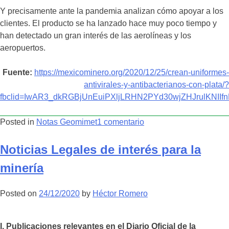
Y precisamente ante la pandemia analizan cómo apoyar a los
clientes. El producto se ha lanzado hace muy poco tiempo y
han detectado un gran interés de las aerolíneas y los
aeropuertos.
Fuente:
https://mexicominero.org/2020/12/25/crean-uniformes-
antivirales-y-antibacterianos-con-plata/?
fbclid=IwAR3_dkRGBjUnEuiPXljLRHN2PYd30wjZHJrulKNI
en
Posted in
Notas Geomimet
1 comentario
–
NOTAS
Noticias Legales de interés para la
SEMANALES
minería
–
Posted on
24/12/2020
by
Héctor Romero
I. Publicaciones relevantes en el Diario Oficial de la