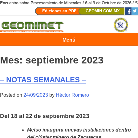
Procesamiento de Minerales / 6 al 9 de Octubre de 2026 / San Luis Potosí, 
Ediciones en PDF
GEOMIN.COM.MX
Menú
Revista Geomimet
Mes:
septiembre 2023
– NOTAS SEMANALES –
Posted on
24/09/2023
by
Héctor Romero
Del 18 al 22 de septiembre 2023
Metso inaugura nuevas instalaciones dentro
del clúster minero de Zacatecas