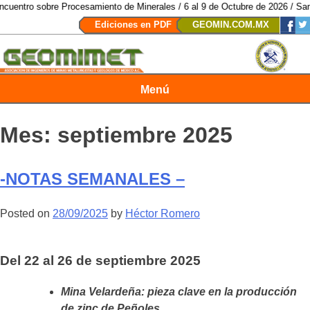
e Procesamiento de Minerales / 6 al 9 de Octubre de 2026 / San Luis Potosí
Ediciones en PDF
GEOMIN.COM.MX
Menú
Revista Geomimet
Mes:
septiembre 2025
-NOTAS SEMANALES –
Posted on
28/09/2025
by
Héctor Romero
Del
22 al 26 de septiembre
2025
Mina Velardeña: pieza clave en la producción
de zinc de Peñoles