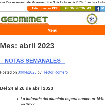
nto de Minerales / 6 al 9 de Octubre de 2026 / San Luis Potosí, SLP /
/
Mexi
Ediciones en PDF
GEOMIN.COM.MX
Menú
Revista Geomimet
Mes:
abril 2023
– NOTAS SEMANALES –
Posted on
30/04/2023
by
Héctor Romero
Del 24 al 28 de abril 2023
La industria del aluminio espera crecer un 15%
en 2023