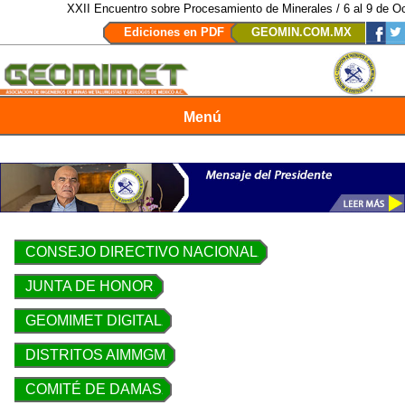
XXII Encuentro sobre Procesamiento de Minerales / 6 al 9 de Oct
Ediciones en PDF
GEOMIN.COM.MX
Menú
Revista Geomimet
CONSEJO DIRECTIVO NACIONAL
JUNTA DE HONOR
GEOMIMET DIGITAL
DISTRITOS AIMMGM
COMITÉ DE DAMAS