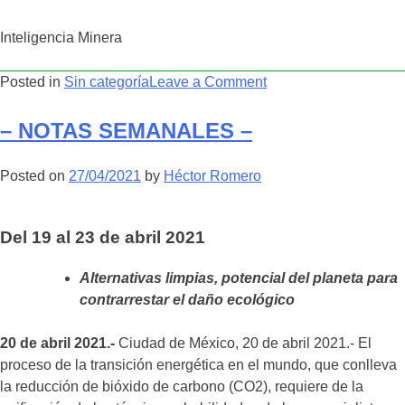
Inteligencia Minera
on
Posted in
Sin categoría
Leave a Comment
Posicionamiento
de
– NOTAS SEMANALES –
Inteligencia
Minera
Posted on
27/04/2021
by
Héctor Romero
sobre
El
litio
Del 19 al 23 de abril 2021
(El
litio
Alternativas limpias, potencial del planeta para
no
contrarrestar el daño ecológico
es
el
20 de abril 2021.-
Ciudad de México, 20 de abril 2021.- El
oro
proceso de la transición energética en el mundo, que conlleva
blanco
la reducción de bióxido de carbono (CO2), requiere de la