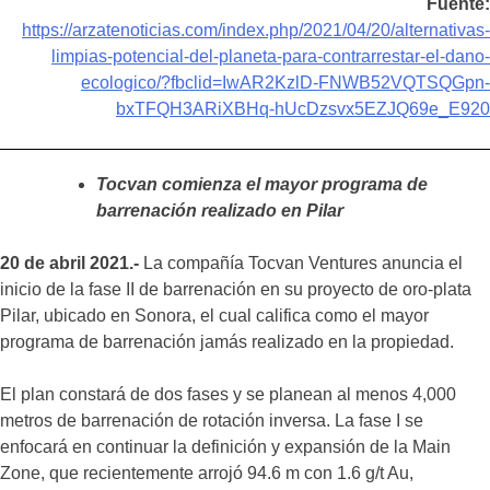
Fuente:
https://arzatenoticias.com/index.php/2021/04/20/alternativas-
limpias-potencial-del-planeta-para-contrarrestar-el-dano-
ecologico/?fbclid=IwAR2KzlD-FNWB52VQTSQGpn-
bxTFQH3ARiXBHq-hUcDzsvx5EZJQ69e_E920
Tocvan comienza el mayor programa de
barrenación realizado en Pilar
20 de abril 2021.-
La compañía Tocvan Ventures anuncia el
inicio de la fase II de barrenación en su proyecto de oro-plata
Pilar, ubicado en Sonora, el cual califica como el mayor
programa de barrenación jamás realizado en la propiedad.
El plan constará de dos fases y se planean al menos 4,000
metros de barrenación de rotación inversa. La fase I se
enfocará en continuar la definición y expansión de la Main
Zone, que recientemente arrojó 94.6 m con 1.6 g/t Au,