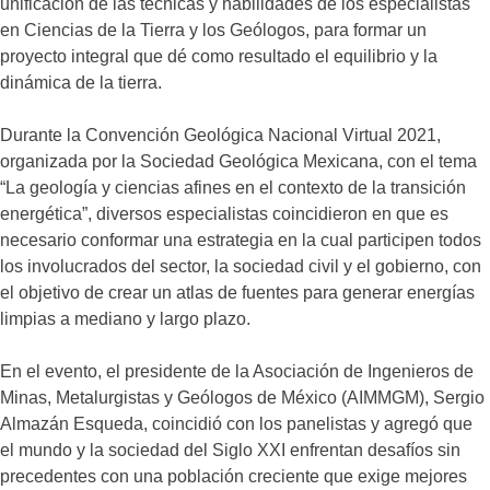
y
unificación de las técnicas y habilidades de los especialistas
está
en Ciencias de la Tierra y los Geólogos, para formar un
muy
proyecto integral que dé como resultado el equilibrio y la
lejos
dinámica de la tierra.
de
ser
Durante la Convención Geológica Nacional Virtual 2021,
el
organizada por la Sociedad Geológica Mexicana, con el tema
petróleo
“La geología y ciencias afines en el contexto de la transición
del
energética”, diversos especialistas coincidieron en que es
futuro).
necesario conformar una estrategia en la cual participen todos
los involucrados del sector, la sociedad civil y el gobierno, con
el objetivo de crear un atlas de fuentes para generar energías
limpias a mediano y largo plazo.
En el evento, el presidente de la Asociación de Ingenieros de
Minas, Metalurgistas y Geólogos de México (AIMMGM), Sergio
Almazán Esqueda, coincidió con los panelistas y agregó que
el mundo y la sociedad del Siglo XXI enfrentan desafíos sin
precedentes con una población creciente que exige mejores