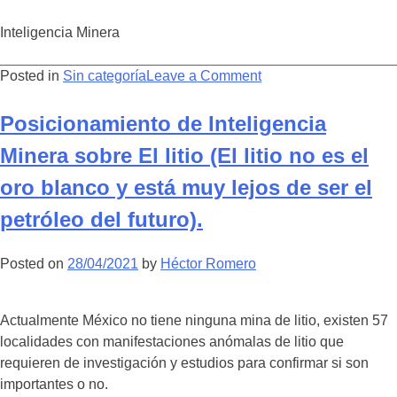
Inteligencia Minera
on
Posted in
Sin categoría
Leave a Comment
Posicionamiento
de
Posicionamiento de Inteligencia
Inteligencia
Minera sobre El litio (El litio no es el
Minera
sobre
oro blanco y está muy lejos de ser el
El
petróleo del futuro).
costo
del
Posted on
28/04/2021
by
Héctor Romero
dinero
para
exploración
Actualmente México no tiene ninguna mina de litio, existen 57
minera
localidades con manifestaciones anómalas de litio que
requieren de investigación y estudios para confirmar si son
importantes o no.