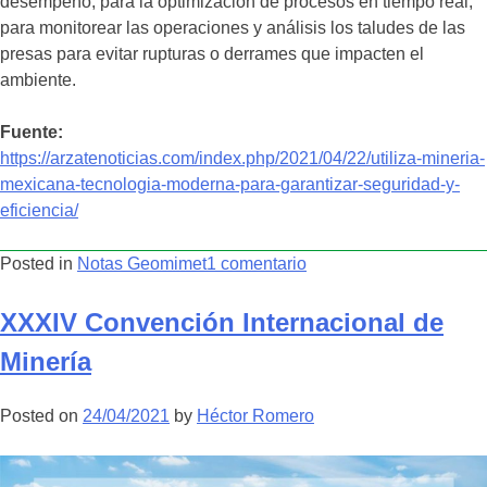
desempeño, para la optimización de procesos en tiempo real,
para monitorear las operaciones y análisis los taludes de las
presas para evitar rupturas o derrames que impacten el
ambiente.
Fuente:
https://arzatenoticias.com/index.php/2021/04/22/utiliza-mineria-
mexicana-tecnologia-moderna-para-garantizar-seguridad-y-
eficiencia/
en
Posted in
Notas Geomimet
1 comentario
–
NOTAS
XXXIV Convención Internacional de
SEMANALES
Minería
–
Posted on
24/04/2021
by
Héctor Romero