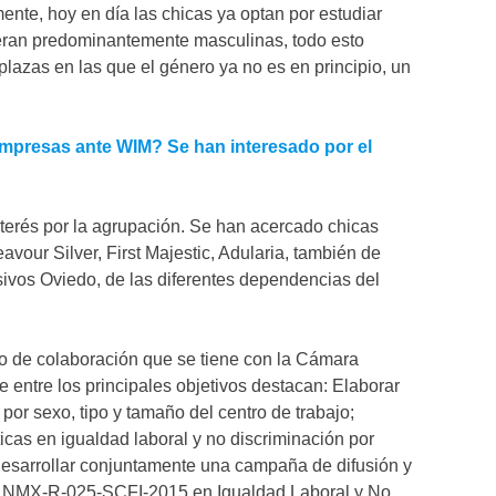
ente, hoy en día las chicas ya optan por estudiar
 eran predominantemente masculinas, todo esto
azas en las que el género ya no es en principio, un
 empresas ante WIM? Se han interesado por el
interés por la agrupación. Se han acercado chicas
our Silver, First Majestic, Adularia, también de
vos Oviedo, de las diferentes dependencias del
o de colaboración que se tiene con la Cámara
entre los principales objetivos destacan: Elaborar
por sexo, tipo y tamaño del centro de trabajo;
icas en igualdad laboral y no discriminación por
 desarrollar conjuntamente una campaña de difusión y
a NMX-R-025-SCFI-2015 en Igualdad Laboral y No