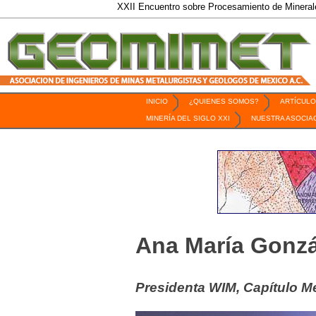
XXII Encuentro sobre Procesamiento de Minerales / 6 al 9 de 
INICIO
¿QUIENES SOMOS?
ARTÍCULO
Revista Geomimet
MINERÍA DEL SIGLO XXI
NUESTRA ASOCIA
Ana María Gonzá
Presidenta WIM, Capítulo M