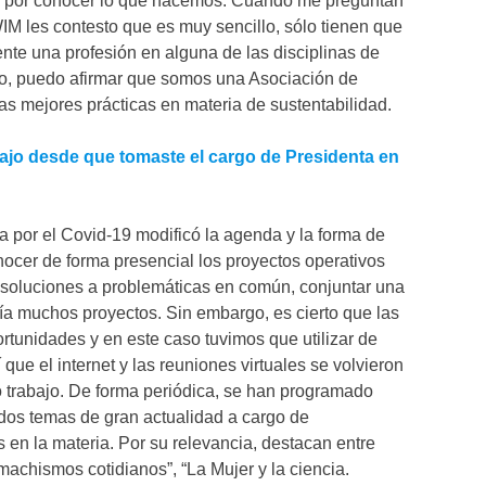
és por conocer lo que hacemos. Cuando me preguntan
IM les contesto que es muy sencillo, sólo tienen que
nte una profesión en alguna de las disciplinas de
ido, puedo afirmar que somos una Asociación de
as mejores prácticas en materia de sustentabilidad.
bajo desde que tomaste el cargo de Presidenta en
 por el Covid-19 modificó la agenda y la forma de
nocer de forma presencial los proyectos operativos
r soluciones a problemáticas en común, conjuntar una
bía muchos proyectos. Sin embargo, es cierto que las
rtunidades y en este caso tuvimos que utilizar de
 que el internet y las reuniones virtuales se volvieron
o trabajo. De forma periódica, se han programado
dos temas de gran actualidad a cargo de
 en la materia. Por su relevancia, destacan entre
 machismos cotidianos”, “La Mujer y la ciencia.