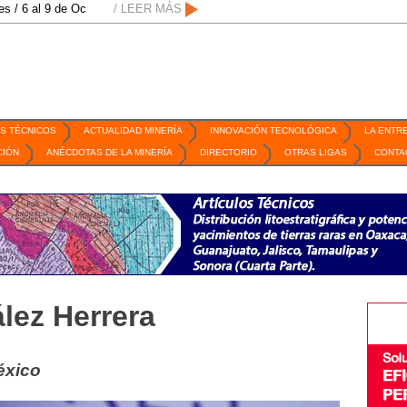
Octubre de 2026 / San Luis Potosí, SLP /
/ LEER MÁS
/
Mexico Mining Forum / 2 de sept
S TÉCNICOS
ACTUALIDAD MINERÍA
INNOVACIÓN TECNOLÓGICA
LA ENTR
CIÓN
ANÉCDOTAS DE LA MINERÍA
DIRECTORIO
OTRAS LIGAS
CONTA
lez Herrera
éxico