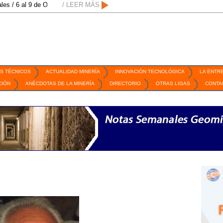
 al 9 de Octubre de 2026 / San Luis Potosí, SLP /
/ LEER MÁS
/
Mexico Mining Forum / 2
S TÉCNICOS
ACTUALIDAD MINERÍA
INNOVACIÓN TECNOLÓGICA
LA ENTR
CIÓN
ANÉCDOTAS DE LA MINERÍA
DIRECTORIO
OTRAS LIGAS
CONTA