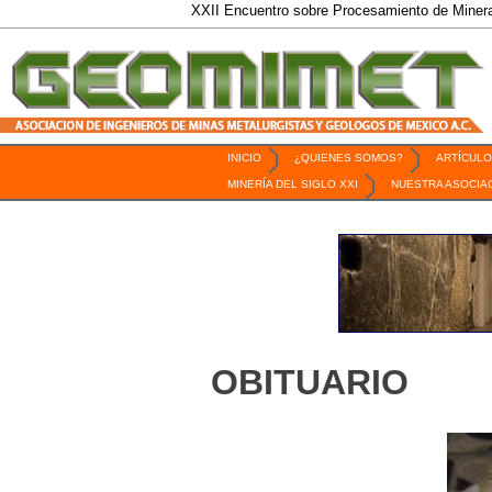
XXII Encuentro sobre Procesamiento de Minerales / 6
INICIO
¿QUIENES SOMOS?
ARTÍCULO
Revista Geomimet
MINERÍA DEL SIGLO XXI
NUESTRA ASOCIA
OBITUARIO