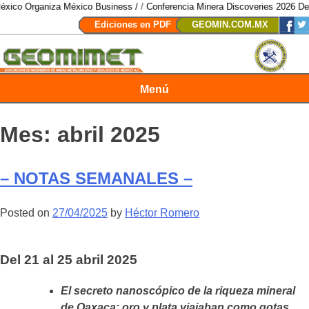
México Business /
/
Conferencia Minera Discoveries 2026 Del 4 al 6 de agosto
Ediciones en PDF
GEOMIN.COM.MX
Menú
Revista Geomimet
Mes:
abril 2025
– NOTAS SEMANALES –
Posted on
27/04/2025
by
Héctor Romero
Del 21 al 25 abril 2025
El secreto nanoscópico de la riqueza mineral
de Oaxaca: oro y plata viajaban como gotas