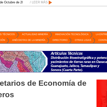
 2026 / San Luis Potosí, SLP /
/ LEER MÁS
/
Mexico Mining Forum / 2 de septiembre de 
S TÉCNICOS
ACTUALIDAD MINERÍA
INNOVACIÓN TECNOLÓGICA
LA ENTR
CIÓN
ANÉCDOTAS DE LA MINERÍA
DIRECTORIO
OTRAS LIGAS
CONTA
etarios de Economía de
eros