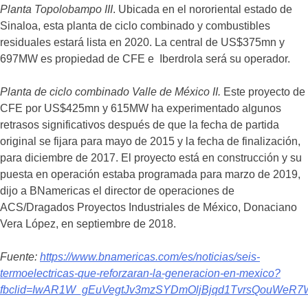
Planta Topolobampo III
. Ubicada en el nororiental estado de
Sinaloa, esta planta de ciclo combinado y combustibles
residuales estará lista en 2020. La central de US$375mn y
697MW es propiedad de CFE e Iberdrola será su operador.
Planta de ciclo combinado Valle de México II.
Este proyecto de
CFE por US$425mn y 615MW ha experimentado algunos
retrasos significativos después de que la fecha de partida
original se fijara para mayo de 2015 y la fecha de finalización,
para diciembre de 2017. El proyecto está en construcción y su
puesta en operación estaba programada para marzo de 2019,
dijo a BNamericas el director de operaciones de
ACS/Dragados Proyectos Industriales de México, Donaciano
Vera López, en septiembre de 2018.
Fuente:
https://www.bnamericas.com/es/noticias/seis-
termoelectricas-que-reforzaran-la-generacion-en-mexico?
fbclid=IwAR1W_gEuVegtJv3mzSYDmOljBjqd1TvrsQouWeR