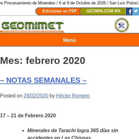
nto de Minerales / 6 al 9 de Octubre de 2026 / San Luis Potosí, SLP /
/
Mexi
Ediciones en PDF
GEOMIN.COM.MX
Menú
Revista Geomimet
Mes:
febrero 2020
– NOTAS SEMANALES –
Posted on
28/02/2020
by
Héctor Romero
17 – 21 de Febrero 2020
Minerales de Tarachi logra 365 días sin
accidentes en Las Chispas