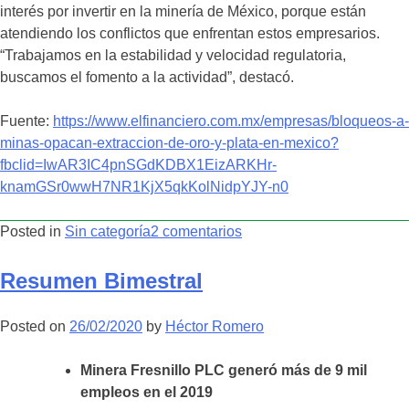
interés por invertir en la minería de México, porque están
atendiendo los conflictos que enfrentan estos empresarios.
“Trabajamos en la estabilidad y velocidad regulatoria,
buscamos el fomento a la actividad”, destacó.
Fuente:
https://www.elfinanciero.com.mx/empresas/bloqueos-a-
minas-opacan-extraccion-de-oro-y-plata-en-mexico?
fbclid=IwAR3IC4pnSGdKDBX1EizARKHr-
knamGSr0wwH7NR1KjX5qkKolNidpYJY-n0
en
Posted in
Sin categoría
2 comentarios
–
NOTAS
Resumen Bimestral
SEMANALES
–
Posted on
26/02/2020
by
Héctor Romero
Minera Fresnillo PLC generó más de 9 mil
empleos en el 2019