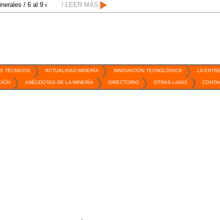
 al 9 de Octubre de 2026 / San Luis Potosí, SLP /
/ LEER MÁS
/
Mexico Mining Forum / 2
S TÉCNICOS
ACTUALIDAD MINERÍA
INNOVACIÓN TECNOLÓGICA
LA ENTR
CIÓN
ANÉCDOTAS DE LA MINERÍA
DIRECTORIO
OTRAS LIGAS
CONTA