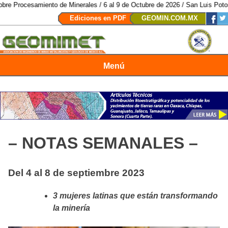
o de Minerales / 6 al 9 de Octubre de 2026 / San Luis Potosí, SLP /
/
Mexic
Ediciones en PDF
GEOMIN.COM.MX
Menú
Revista Geomimet
– NOTAS SEMANALES –
Del 4 al 8 de septiembre 2023
3 mujeres latinas que están transformando
la minería