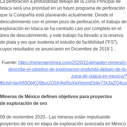
La perforación a profundidad debajo de la Zona Principal de
Ixtaca será una prioridad en un futuro programa de perforación
que la Compañía está planeando actualmente. Desde el
descubrimiento con el primer pozo de perforación, el trabajo de
exploración en Ixtaca se ha centrado casi por completo en el
área de descubrimiento, y este trabajo ha llevado a la reserva
de plata y oro que sustenta el estudio de factibilidad (“FS”),
cuyos resultados se anunciaron en Diciembre de 2018 1 .
Fuente:
https://mineriaenlinea.com/2020/11/almaden-minerals-
describe-el-objetivo-de-exploracion-profunda-debajo-de-la-
zona-de-ixtaca-en-mexico/?
fbclid=IwAR0QbKQ9buUO3X4jeRpXwHpymEbIw71k3aZQ4u
Mineras de México definen
objetivos para proyectos
de
exploración de oro
09 de noviembre 2020.- Las mineras están impulsando
proyectos de oro en etapa de exploración avanzada en México