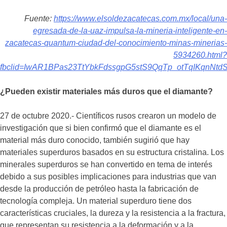
Fuente:
https://www.elsoldezacatecas.com.mx/local/una-
egresada-de-la-uaz-impulsa-la-mineria-inteligente-en-
zacatecas-quantum-ciudad-del-conocimiento-minas-minerias-
5934260.html?
fbclid=IwAR1BPas23TtYbkFdssgpG5stS9QqTp_otTqIKqnNtd
¿Pueden existir materiales más duros que el diamante?
27 de octubre 2020.- Científicos rusos crearon un modelo de
investigación que si bien confirmó que el diamante es el
material más duro conocido, también sugirió que hay
materiales superduros basados en su estructura cristalina. Los
minerales superduros se han convertido en tema de interés
debido a sus posibles implicaciones para industrias que van
desde la producción de petróleo hasta la fabricación de
tecnología compleja. Un material superduro tiene dos
características cruciales, la dureza y la resistencia a la fractura,
que representan su resistencia a la deformación y a la