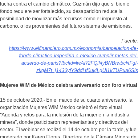
lucha contra el cambio climático. Guzmán dijo que si bien el
fondo requiere ser fortalecido, su desaparición reduce la
posibilidad de movilizar más recursos como el impuesto al
carbono, o los provenientes del futuro sistema de emisiones.
Fuente:
https://www.elfinanciero.com.mx/economia/cancelacion-de-
fondo-climatico-impediria-a-mexico-cumplir-metas-del-
acuerdo-de-paris?fbclid=IwAR2FQiNyBNBrwbcNFgI-
zkgM7t_j1436yfY9ddHf0ukjLgUi1kTUPua6Sis
Mujeres WIM de México celebra aniversario con foro virtual
15 de octubre 2020.- En el marco de su cuarto aniversario, la
organización Mujeres WIM México celebró el foro virtual
“Agenda y retos para la inclusión de la mujer en la industria
minera”, donde participaron representantes y directivos del
sector. El webinar se realizó el 14 de octubre por la tarde, y fue
moderado por Karen Flores, Directora de la Cámara Minera de