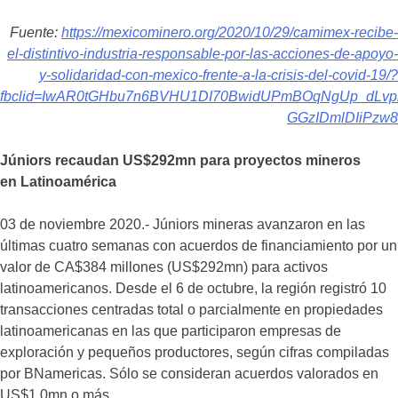
Fuente:
https://mexicominero.org/2020/10/29/camimex-recibe-
el-distintivo-industria-responsable-por-las-acciones-de-apoyo-
y-solidaridad-con-mexico-frente-a-la-crisis-del-covid-19/?
fbclid=IwAR0tGHbu7n6BVHU1DI70BwidUPmBOqNgUp_dLvp
GGzIDmlDIiPzw8
Júniors recaudan US$292mn para proyectos mineros
en
Latinoamérica
03 de noviembre 2020.- Júniors mineras avanzaron en las
últimas cuatro semanas con acuerdos de financiamiento por un
valor de CA$384 millones (US$292mn) para activos
latinoamericanos. Desde el 6 de octubre, la región registró 10
transacciones centradas total o parcialmente en propiedades
latinoamericanas en las que participaron empresas de
exploración y pequeños productores, según cifras compiladas
por BNamericas. Sólo se consideran acuerdos valorados en
US$1,0mn o más.