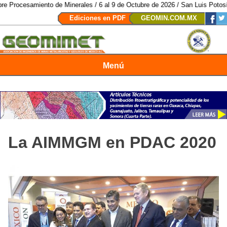
nto de Minerales / 6 al 9 de Octubre de 2026 / San Luis Potosí, SLP /
/
Mexi
Ediciones en PDF
GEOMIN.COM.MX
Menú
Revista Geomimet
La AIMMGM en PDAC 2020