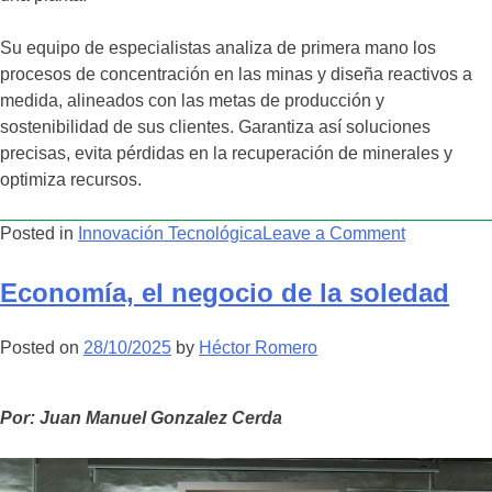
Su equipo de especialistas analiza de primera mano los
procesos de concentración en las minas y diseña reactivos a
medida, alineados con las metas de producción y
sostenibilidad de sus clientes. Garantiza así soluciones
precisas, evita pérdidas en la recuperación de minerales y
optimiza recursos.
on
Posted in
Innovación Tecnológica
Leave a Comment
Innovación
química
Economía, el negocio de la soledad
que
optimiza
Posted on
28/10/2025
by
Héctor Romero
procesos
y
recursos
Por: Juan Manuel Gonzalez Cerda