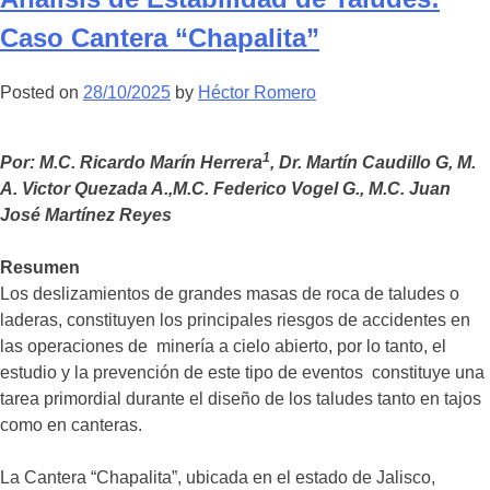
de
Caso Cantera “Chapalita”
interés
para
Posted on
28/10/2025
by
Héctor Romero
la
minería
1
Por: M.C. Ricardo Marín Herrera
, Dr. Martín Caudillo G, M.
A. Victor Quezada A.,M.C. Federico Vogel G., M.C. Juan
José Martínez Reyes
Resumen
Los deslizamientos de grandes masas de roca de taludes o
laderas, constituyen los principales riesgos de accidentes en
las operaciones de minería a cielo abierto, por lo tanto, el
estudio y la prevención de este tipo de eventos constituye una
tarea primordial durante el diseño de los taludes tanto en tajos
como en canteras.
La Cantera “Chapalita”, ubicada en el estado de Jalisco,