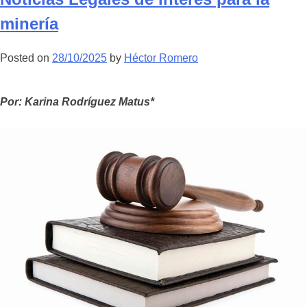
negocio
minería
de
la
Posted on
28/10/2025
by
Héctor Romero
soledad
Por: Karina Rodríguez Matus*