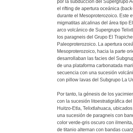
por la subducción del Supergrupo Ac
el rifting de apertura oceánica (bac
durante el Mesoproterozoico. Este ev
migmatitas alcalinas del área tipo E
arco volcánico de Supergrupo Telixt
los paragneis del Grupo El Trapiche
Paleoproterozoico. La apertura oceán
Mesoproterozoico, hacia la parte orie
desarrollaban las facies del Subgru
de una plataforma carbonatada marina
secuencia con una sucesión volcánica
con pillow lavas del Subgrupo La U
Por tanto, la génesis de los yacimie
con la sucesión litoestratigráfica d
Huitzo-Etla, Telixtlahuaca, ubicado
una sucesión de paragneis con band
color verde-gris oscuro con ilmenita,
de titanio alternan con bandas cuar