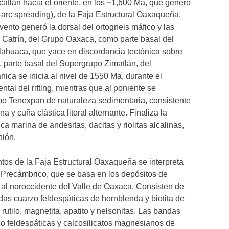
atlán hacia el oriente, en los ~1,600 Ma, que generó
k-arc spreading), de la Faja Estructural Oaxaqueña,
ento generó la dorsal del ortogneis máfico y las
l Catrín, del Grupo Oaxaca, como parte basal del
lahuaca, que yace en discordancia tectónica sobre
, parte basal del Supergrupo Zimatlán, del
ica se inicia al nivel de 1550 Ma, durante el
ntal del rifting, mientras que al poniente se
po Tenexpan de naturaleza sedimentaria, consistente
 y cuña clástica litoral alternante. Finaliza la
 marina de andesitas, dacitas y riolitas alcalinas,
nión.
ntos de la Faja Estructural Oaxaqueña se interpreta
el Precámbrico, que se basa en los depósitos de
s al noroccidente del Valle de Oaxaca. Consisten de
as cuarzo feldespáticas de hornblenda y biotita de
 rutilo, magnetita, apatito y nelsonitas. Las bandas
zo feldespáticas y calcosilicatos magnesianos de