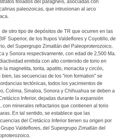
stratos foliados del paragneis, asociadas con
calinas paleozoicas, que intrusionan al arco
uaca.
s de otro tipo de depósitos de TR que ocurren en las
BIF Superior, de los frupos Valdeflores y Coyotillo, de
rio, del Supergrupo Zimatlán del Paleoproterozoico,
aca y Sonora respectivamente, con edad de 2,500 Ma.
diactividad emitida con alto contenido de torio en
 la magnetita, torita, apatito, monacita y circón,
i bien, las secuencias de los “iron formation” se
ordancias tectónicas, todos los yacimientos de
co, Colima, Sinaloa, Sonora y Chihuahua se deben a
retácico Inferior, dejadas durante la expansión
 con minerales refractarios que contienen al torio
raras. En tal sentido, se establece que las
uencias del Cretácico Inferior tienen su origen por
el Grupo Valdeflores, del Supergrupo Zimatlán del
oproterozoico.