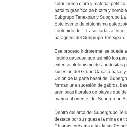
color crema claro y material pelítico
batolito granítico de biotita y hornb
Subgrupo Tenexpan y Subgrupo La U
Este evento de plutonismo paleozoi
contenido de TR asociadas al torio,
paragneis del Subgrupo Tenexpan
Ese proceso hidrotermal se puede ap
líquido gaseosa que asimiló los pa
extenso plutonismo de anortositas p
sucesión del Grupo Oaxaca basal y
Unión de la parte basal del Supergr
forman una sucesión de gabros, basa
areniscas litorales de playas que d
marina al oriente, del Supergrupo A
Dentro del arco del Supergrupo Tel
destaca por su riqueza la mina de ti
Chiapas, próxima a las fallas Poloc