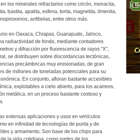
, en los minerales refractarios como circón, monacita,
ta, bastita, apatita, esfena, torita, magnetita, ilmenita,
clinopiroxenos, anfibolas, entre otros más.
tanio en Oaxaca, Chiapas, Guanajuato, Jalisco,
a radiactividad de fondo, mediante contadores
etros y difracción por fluorescencia de rayos “X”,
al, se distribuyen sobre discordancias tectónicas,
uencias precámbricas muy erosionadas, de gran
es de millones de toneladas potenciales para su
conómica. En conjunto, afloran bastante accesibles
mica, explotables a cielo abierto, para los acarreos,
ión metálica, en un proceso bastante costoso y
a.
 las extensas aplicaciones y usos en vehículos
omo en infinidad de tecnologías de punta y de
élites y armamento. Son base de los chips para
de la vida cotidiana, como partes de los