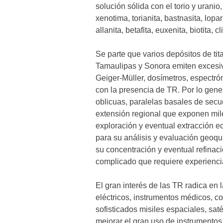
solución sólida con el torio y uranio
xenotima, torianita, bastnasita, lopari
allanita, betafita, euxenita, biotita, 
Se parte que varios depósitos de ti
Tamaulipas y Sonora emiten excesiv
Geiger-Müller, dosímetros, espectróm
con la presencia de TR. Por lo gener
oblicuas, paralelas basales de sec
extensión regional que exponen mil
exploración y eventual extracción e
para su análisis y evaluación geoquí
su concentración y eventual refinac
complicado que requiere experienci
El gran interés de las TR radica en
eléctricos, instrumentos médicos, c
sofisticados misiles espaciales, sat
mejorar el gran uso de instrumentos 