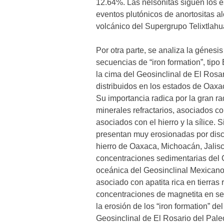
12.64%. Las nelsonitas siguen los e
eventos plutónicos de anortositas al
volcánico del Supergrupo Telixtlah
Por otra parte, se analiza la génesi
secuencias de “iron formation”, tipo 
la cima del Geosinclinal de El Rosa
distribuidos en los estados de Oax
Su importancia radica por la gran ra
minerales refractarios, asociados con
asociados con el hierro y la sílice. S
presentan muy erosionadas por disc
hierro de Oaxaca, Michoacán, Jalis
concentraciones sedimentarias del C
oceánica del Geosinclinal Mexicano,
asociado con apatita rica en tierras 
concentraciones de magnetita en sec
la erosión de los “iron formation” d
Geosinclinal de El Rosario del Pale