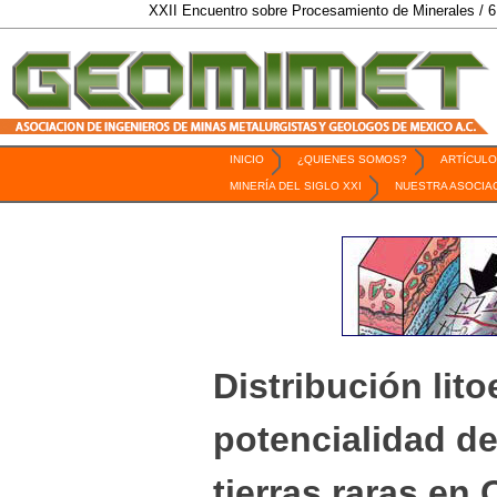
XXII Encuentro sobre Procesamiento de Minerales / 6 al 9 de Oc
INICIO
¿QUIENES SOMOS?
ARTÍCULO
Revista Geomimet
MINERÍA DEL SIGLO XXI
NUESTRA ASOCIA
Distribución lito
potencialidad de
tierras raras en