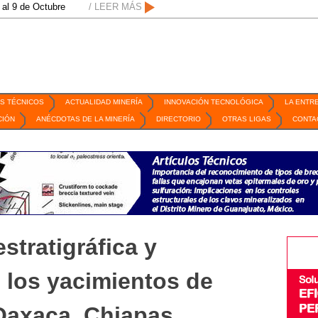
tubre de 2026 / San Luis Potosí, SLP /
/ LEER MÁS
/
Mexico Mining Forum / 2 de septiem
S TÉCNICOS
ACTUALIDAD MINERÍA
INNOVACIÓN TECNOLÓGICA
LA ENTR
CIÓN
ANÉCDOTAS DE LA MINERÍA
DIRECTORIO
OTRAS LIGAS
CONTA
estratigráfica y
 los yacimientos de
 Oaxaca, Chiapas,