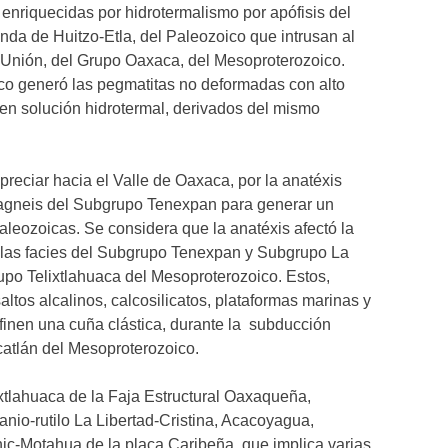
, enriquecidas por hidrotermalismo por apófisis del
lenda de Huitzo-Etla, del Paleozoico que intrusan al
nión, del Grupo Oaxaca, del Mesoproterozoico.
co generó las pegmatitas no deformadas con alto
 en solución hidrotermal, derivados del mismo
.
reciar hacia el Valle de Oaxaca, por la anatéxis
ragneis del Subgrupo Tenexpan para generar un
aleozoicas. Se considera que la anatéxis afectó la
 las facies del Subgrupo Tenexpan y Subgrupo La
upo Telixtlahuaca del Mesoproterozoico. Estos,
ltos alcalinos, calcosilicatos, plataformas marinas y
efinen una cuña clástica, durante la subducción
catlán del Mesoproterozoico.
ixtlahuaca de la Faja Estructural Oaxaqueña,
tanio-rutilo La Libertad-Cristina, Acacoyagua,
hic-Motahua de la placa Caribeña, que implica varias