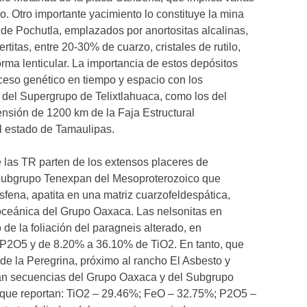
o. Otro importante yacimiento lo constituye la mina
de Pochutla, emplazados por anortositas alcalinas,
titas, entre 20-30% de cuarzo, cristales de rutilo,
orma lenticular. La importancia de estos depósitos
ceso genético en tiempo y espacio con los
o del Supergrupo de Telixtlahuaca, como los del
ensión de 1200 km de la Faja Estructural
l estado de Tamaulipas.
 las TR parten de los extensos placeres de
l Subgrupo Tenexpan del Mesoproterozoico que
 esfena, apatita en una matriz cuarzofeldespática,
oceánica del Grupo Oaxaca. Las nelsonitas en
de la foliación del paragneis alterado, en
 P2O5 y de 8.20% a 36.10% de TiO2. En tanto, que
 de la Peregrina, próximo al rancho El Asbesto y
oran secuencias del Grupo Oaxaca y del Subgrupo
 que reportan: TiO2 – 29.46%; FeO – 32.75%; P2O5 –