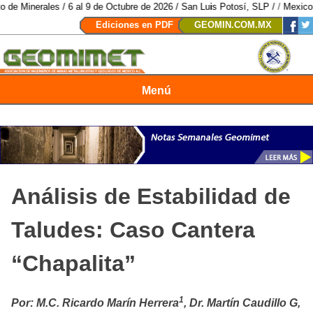
 al 9 de Octubre de 2026 / San Luis Potosí, SLP /
/
Mexico Mining Forum / 2
Ediciones en PDF
GEOMIN.COM.MX
Menú
Revista Geomimet
Análisis de Estabilidad de
Taludes: Caso Cantera
“Chapalita”
1
Por: M.C. Ricardo Marín Herrera
, Dr. Martín Caudillo G,