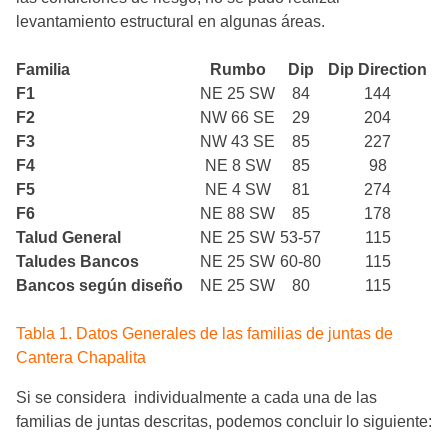
levantamiento estructural en algunas áreas.
Familia
Rumbo
Dip
Dip Direction
F1
NE 25 SW
84
144
F2
NW 66 SE
29
204
F3
NW 43 SE
85
227
F4
NE 8 SW
85
98
F5
NE 4 SW
81
274
F6
NE 88 SW
85
178
Talud General
NE 25 SW
53-57
115
Taludes Bancos
NE 25 SW
60-80
115
Bancos según diseño
NE 25 SW
80
115
Tabla 1. Datos Generales de las familias de juntas de
Cantera Chapalita
Si se considera individualmente a cada una de las
familias de juntas descritas, podemos concluir lo siguiente: