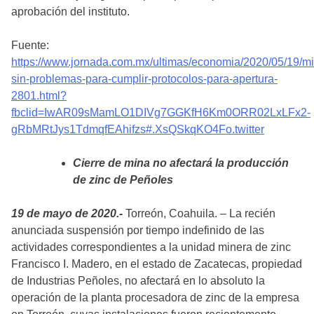
aprobación del instituto.
Fuente:
https://www.jornada.com.mx/ultimas/economia/2020/05/19/mi
sin-problemas-para-cumplir-protocolos-para-apertura-
2801.html?
fbclid=IwAR09sMamLO1DIVg7GGKfH6Km0ORR02LxLFx2-
gRbMRtJys1TdmqfEAhifzs#.XsQSkqKO4Fo.twitter
Cierre de mina no afectará la producción
de zinc de Peñoles
19 de mayo de 2020.-
Torreón, Coahuila. – La recién
anunciada suspensión por tiempo indefinido de las
actividades correspondientes a la unidad minera de zinc
Francisco I. Madero, en el estado de Zacatecas, propiedad
de Industrias Peñoles, no afectará en lo absoluto la
operación de la planta procesadora de zinc de la empresa