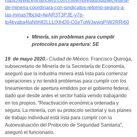
https://www.elfinanciero.com.mx/empresas/subsecretaria-
de-mineria-coordinara-con-sindicatos-retorno-seguro-a-
las-minas?fbclid=IwAR3T3PJE-v7p-
Ip4byaba4IaNIih82LLLlXfnD0-O1eTqWJwwgPiW2RRj60
Minería, sin problemas para cumplir
protocolos para apertura: SE
19 de mayo 2020.-
Ciudad de México.
Francisco Quiroga,
subsecretario de Minería de la Secretaría de Economía,
aseguró que la industria minera está lista para comenzar
operaciones y no tendrá problemas para cumplir con los
lineamientos de apertura emitidos por el gobierno federal,
dado que desde antes el sector había venido trabajando
en los propios. “Reactivación económica ordenada y
segura. La minería, con su protocolo sectorial y sus planes
de trabajo individual está lista para cumplir con la
Autoevaluación del Protocolo de Seguridad Sanitaria”,
aseguró el funcionario.