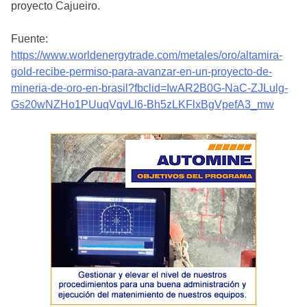
proyecto Cajueiro.
Fuente:
https://www.worldenergytrade.com/metales/oro/altamira-
gold-recibe-permiso-para-avanzar-en-un-proyecto-de-
mineria-de-oro-en-brasil?fbclid=IwAR2B0G-NaC-ZJLulg-
Gs20wNZHo1PUuqVqvLl6-Bh5zLKFlxBgVpefA3_mw