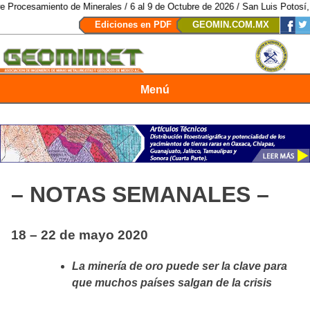
to de Minerales / 6 al 9 de Octubre de 2026 / San Luis Potosí, SLP /
/
Mexi
Ediciones en PDF
GEOMIN.COM.MX
Menú
Revista Geomimet
– NOTAS SEMANALES –
18 – 22 de mayo 2020
La minería de oro puede ser la clave para
que muchos países salgan de la crisis