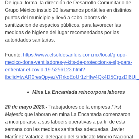
De igual forma, la dirección de Desarrollo Comunitario de
Grupo México instaló 20 lavamanos portátiles en distintos
puntos del municipio y llevó a cabo labores de
sanitización de espacios públicos, para favorecer las
medidas de higiene del lugar recomendadas por las
autoridades sanitarias.
Fuente:
https://www.elsoldesanluis.com.mx/local/grupo-
mexico-dona-ventiladores-y-kits-de-proteccion-a-slp-para-
enfrentar-el-covid-19-5256123.html?
fbclid=IwAR0resQpyezVRrkoEoUr1zHlw4Qk4D5CrgzDl6Ui
Mina La Encantada reincorpora labores
20 de mayo 2020.-
Trabajadores de la empresa
First
Majestic
que laboran en mina La Encantada comenzaron
a incorporarse a sus laboers operativas a partir de esta
semana con las medidas sanitarias adecuadas. Javier
Martínez Valadez, delegado del sindicato Minero Nacional