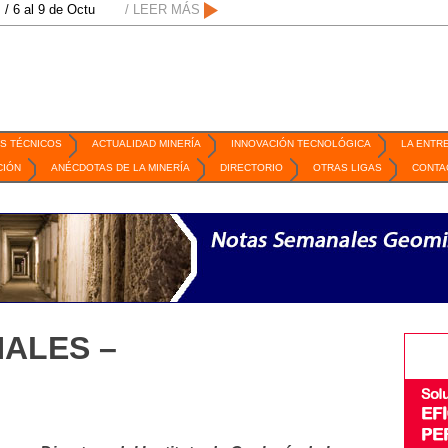
ctubre de 2026 / San Luis Potosí, SLP /
/ LEER MÁS
/
Mexico Mining Forum / 2 de septie
S TÉCNICOS
ACTUALIDAD MINERÍA
INNOVACIÓN TECNOLÓGICA
LA ENTR
CIÓN
ANÉCDOTAS DE LA MINERÍA
DIRECTORIO
OTRAS LIGAS
CONTA
ALES –