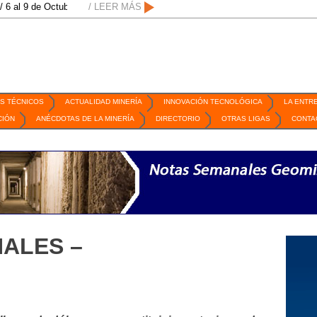
Octubre de 2026 / San Luis Potosí, SLP /
/ LEER MÁS
/
Mexico Mining Forum / 2 de septi
S TÉCNICOS
ACTUALIDAD MINERÍA
INNOVACIÓN TECNOLÓGICA
LA ENTR
CIÓN
ANÉCDOTAS DE LA MINERÍA
DIRECTORIO
OTRAS LIGAS
CONTA
ALES –