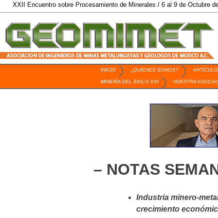
entro sobre Procesamiento de Minerales / 6 al 9 de Octubre de 2026 / San L
INICIO
¿QUIENES SOMOS?
ARTÍCULO
Revista Geomimet
MINERÍA DEL SIGLO XXI
NUESTRA ASOCIA
– NOTAS SEMAN
Industria minero-meta
crecimiento económi