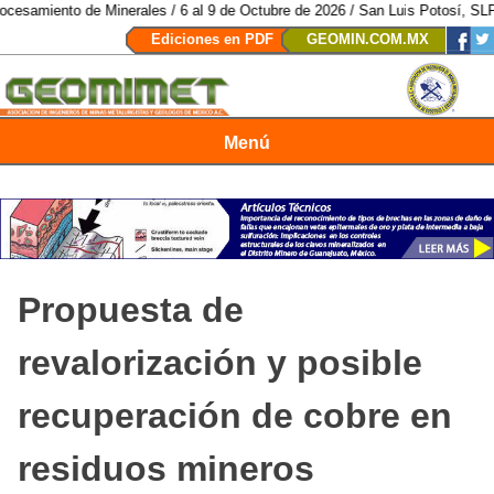
e Minerales / 6 al 9 de Octubre de 2026 / San Luis Potosí, SLP /
/
Mexico M
Ediciones en PDF
GEOMIN.COM.MX
Menú
Revista Geomimet
Propuesta de
revalorización y posible
recuperación de cobre en
residuos mineros