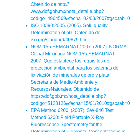
Obtenido de http://
www.dof.gob.mx/nota_detalle.php?
codigo=4964569&fecha=02/03/2007#gsc.tab=0
ISO 10390:2005. (2005). Solil quality –
Determination of pH. Obtenido de
iso.org/standard/40879.html
NOM-155-SEMARNAT-2007. (2007). NORMA
Oficial Mexicana NOM-155-SEMARNAT-
2007, Que establece los requisitos de
proteccion ambiental para los sistemas de
lixiviación de minerales de oro y plata.
Secretaría de Medio Ambiente y
RecursosNaturales. Obtenido de
https://dof.gob.mx/nota_detalle.php?
codigo=5128126&fecha=15/01/2010#gsc.tab=0
EPA Method 6200. (2007). SW-846 Test
Method 6200: Field Portable X-Ray
Fluorescence Spectrometry for the
Determination of Elemental Concentrations in