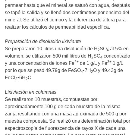
permear hasta que el mineral se saturó con agua, después
se tapó la salida y se llenó dos centímetros por encima del
mineral. Se utilizó el tiempo y la diferencia de altura para
realizar los cálculos de permeabilidad específica.
Preparación de disolución lixiviante
Se prepararon 10 litros una disolución de H
SO
al 5% en
2
4
volumen, se utilizaron 500 mililitros de H
SO
concentrado
2
4
2+
3+
y una concentración de iones Fe
de 1 g/L y Fe
1 g/L
por lo que se pesó 49.79g de FeSO
•7H
O y 49.43g de
4
2
FeCl
•6H
O
3
2
Lixiviación en columnas
Se realizaron 10 muestras, compuestas por
aproximadamente 100 g de cada muestra de la misma
zanja resultando con una masa aproximada de 500 g por
muestra compuesta. Se realizó una determinación total por
espectroscopía de fluorescencia de rayos X de cada una