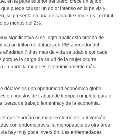
, en la parte exterior del útero, crece un tejido
ro que puede causar un dolor intenso en la pelvis y
o, se presenta en una de cada diez mujeres-, el total
lo es menos del 2%.
y significativa si se logra abatir esta brecha de
ifica un trillón de dólares en PIB alrededor del
e añadirían 7 días más de vida saludable por cada
es porque la carga de salud de la mujer ocurre
ajo, cuando la mujer es económicamente más
n de dólares es una oportunidad económica global
es en puestos de trabajo de tiempo completo para el
a fuerza de trabajo femenina y de la economía.
jer que tendrían un mejor Retorno de la Inversión
onadas con endometriosis; la menopausia es otra área
avía hay muy poca inversión. Las enfermedades