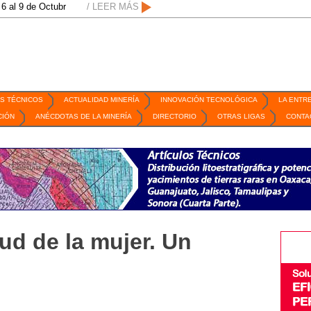
e Octubre de 2026 / San Luis Potosí, SLP /
/ LEER MÁS
/
Mexico Mining Forum / 2 de sep
S TÉCNICOS
ACTUALIDAD MINERÍA
INNOVACIÓN TECNOLÓGICA
LA ENTR
CIÓN
ANÉCDOTAS DE LA MINERÍA
DIRECTORIO
OTRAS LIGAS
CONTA
ud de la mujer. Un