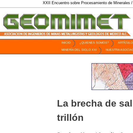
XXII Encuentro sobre Procesamiento de Minerales / 6 al 9 d
INICIO
¿QUIENES SOMOS?
ARTÍCULO
Revista Geomimet
MINERÍA DEL SIGLO XXI
NUESTRA ASOCIA
La brecha de sal
trillón