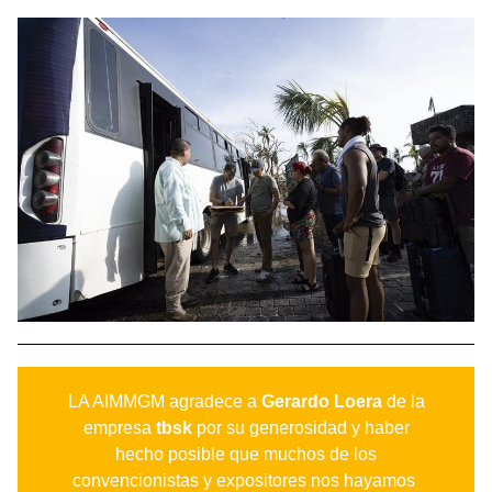
LA AIMMGM agradece a
Gerardo Loera
de la
empresa
tbsk
por su generosidad y haber
hecho posible que muchos de los
convencionistas y expositores nos hayamos