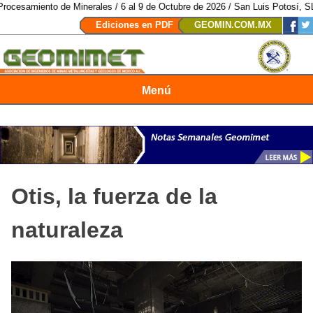
erales / 6 al 9 de Octubre de 2026 / San Luis Potosí, SLP /
/
Mexico Mining
Ediciones en PDF
GEOMIN.COM.MX
Menú
Revista Geomimet
Otis, la fuerza de la
naturaleza