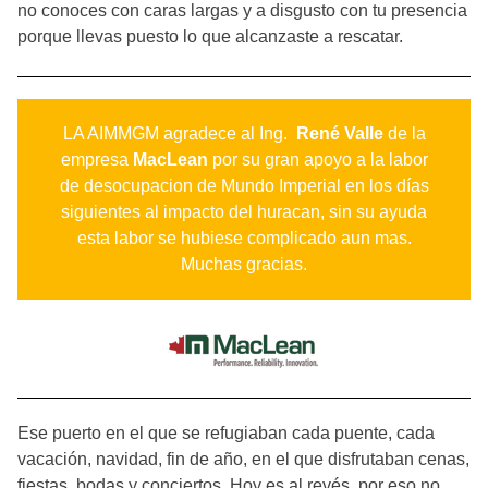
no conoces con caras largas y a disgusto con tu presencia
porque llevas puesto lo que alcanzaste a rescatar.
LA AIMMGM agradece al Ing.
René Valle
de la
empresa
MacLean
por su gran apoyo a la labor
de desocupacion de Mundo Imperial en los días
siguientes al impacto del huracan, sin su ayuda
esta labor se hubiese complicado aun mas.
Muchas gracias.
Ese puerto en el que se refugiaban cada puente, cada
vacación, navidad, fin de año, en el que disfrutaban cenas,
fiestas, bodas y conciertos. Hoy es al revés, por eso no