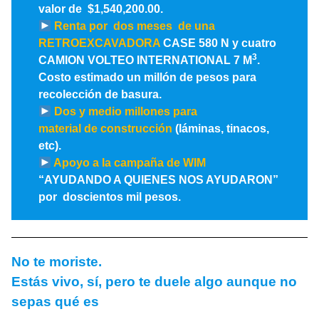
valor de $1,540,200.00.
Renta por dos meses de una
RETROEXCAVADORA
CASE 580 N y cuatro
3
CAMION VOLTEO INTERNATIONAL 7 M
.
Costo estimado un millón de pesos para
recolección de basura.
Dos y medio millones para
material de construcción
(láminas, tinacos,
etc).
Apoyo a la campaña de WIM
“AYUDANDO A QUIENES NOS AYUDARON”
por doscientos mil pesos.
No te moriste.
Estás vivo, sí, pero te duele algo aunque no
sepas qué es