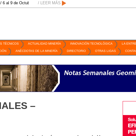
ubre de 2026 / San Luis Potosí, SLP /
/ LEER MÁS
/
Mexico Mining Forum / 2 de septiem
S TÉCNICOS
ACTUALIDAD MINERÍA
INNOVACIÓN TECNOLÓGICA
LA ENTR
CIÓN
ANÉCDOTAS DE LA MINERÍA
DIRECTORIO
OTRAS LIGAS
CONTA
ALES –