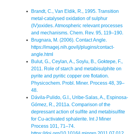
Brandt, C., Van Eldik, R., 1995. Transition
metal-catalysed oxidation of sulphur
(IV)oxides. Atmospheric relevant processes
and mechanisms. Chem. Rev. 95, 119–190.
Brugnara, M. (2006). Contact Angle.
https://imagej.nih.gov/ij/plugins/contact-
angle.html
Bulut, G., Ceylan, A., Soylu, B., Goktepe, F.,
2011. Role of starch and metabisulphite on
pyrite and pyritic copper ore flotation.
Physicochem. Probl. Miner. Process 48, 39–
48.
Dávila-Pulido, G.I., Uribe-Salas, A., Espinosa-
Gómez, R., 2011a. Comparison of the
depressant action of sulfite and metabisulfite
for Cu-activated sphalerite. Int J Miner
Process 101, 71–74.
https://doi.org/10.1016/j.minpro.2011.07.012