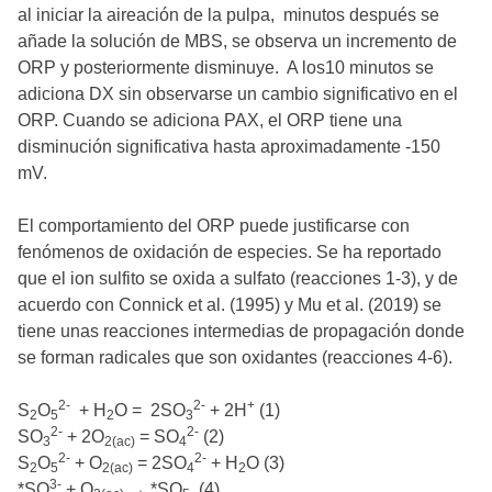
al iniciar la aireación de la pulpa, minutos después se
añade la solución de MBS, se observa un incremento de
ORP y posteriormente disminuye. A los10 minutos se
adiciona DX sin observarse un cambio significativo en el
ORP. Cuando se adiciona PAX, el ORP tiene una
disminución significativa hasta aproximadamente -150
mV.
El comportamiento del ORP puede justificarse con
fenómenos de oxidación de especies. Se ha reportado
que el ion sulfito se oxida a sulfato (reacciones 1-3), y de
acuerdo con Connick et al. (1995) y Mu et al. (2019) se
tiene unas reacciones intermedias de propagación donde
se forman radicales que son oxidantes (reacciones 4-6).
2-
2-
+
S
O
+ H
O = 2SO
+ 2H
(1)
2
5
2
3
2-
2-
SO
+ 2O
= SO
(2)
3
2(ac)
4
2-
2-
S
O
+ O
= 2SO
+ H
O (3)
2
5
2(ac)
4
2
3-
*SO
+ O
→ *SO
(4)