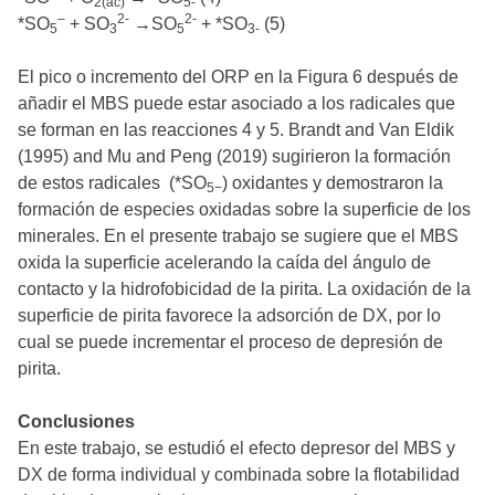
2(ac)
5-
–
2-
2-
*SO
+ SO
→SO
+ *SO
(5)
5
3
5
3-
El pico o incremento del ORP en la Figura 6 después de
añadir el MBS puede estar asociado a los radicales que
se forman en las reacciones 4 y 5. Brandt and Van Eldik
(1995) and Mu and Peng (2019) sugirieron la formación
de estos radicales (*SO
) oxidantes y demostraron la
5−
formación de especies oxidadas sobre la superficie de los
minerales. En el presente trabajo se sugiere que el MBS
oxida la superficie acelerando la caída del ángulo de
contacto y la hidrofobicidad de la pirita. La oxidación de la
superficie de pirita favorece la adsorción de DX, por lo
cual se puede incrementar el proceso de depresión de
pirita.
Conclusiones
En este trabajo, se estudió el efecto depresor del MBS y
DX de forma individual y combinada sobre la flotabilidad