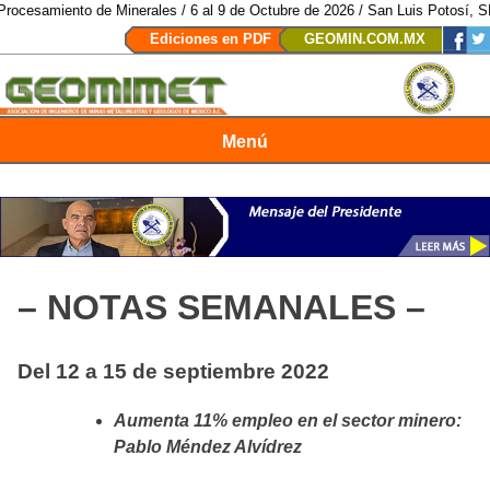
 de Minerales / 6 al 9 de Octubre de 2026 / San Luis Potosí, SLP /
/
Mexico 
Ediciones en PDF
GEOMIN.COM.MX
Menú
Revista Geomimet
– NOTAS SEMANALES –
Del 12 a 15 de septiembre 2022
Aumenta 11% empleo en el sector minero:
Pablo Méndez Alvídrez