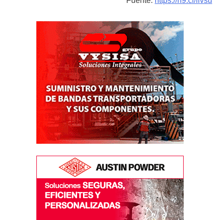
Fuente:
https://n9.cl/ilvsu