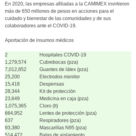
En 2020, las empresas afiliadas a la CAMIMEX invirtieron
más de 650 millones de pesos en acciones para el
cuidado y bienestar de las comunidades y de sus
colaboradores ante el COVID-19.
Aportación de insumos médicos
2
Hospitales COVID-19
1,279,574
Cubrebocas (pza)
7,012,852
Guantes de látex (pza)
25,200
Electrodos monitor
15,418
Despensas
28,344
Kit de protección
23,649
Medicina en caja (pza)
1,075,365
Cloro (lt)
664,952
Lentes de protección (pza)
637
Respiradores (pza)
93,380
Mascarillas N95 (pza)
514,472
Batas de aislamiento