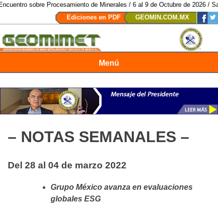
obre Procesamiento de Minerales / 6 al 9 de Octubre de 2026 / San Luis Pot
Ediciones en PDF
GEOMIN.COM.MX
Menú
Revista Geomimet
– NOTAS SEMANALES –
Del 28 al 04 de marzo 2022
Grupo México avanza en evaluaciones
globales ESG