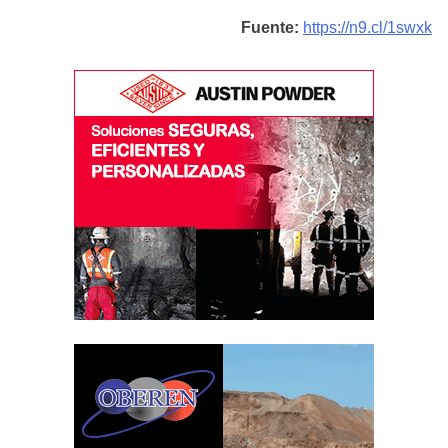
Fuente:
https://n9.cl/1swxk