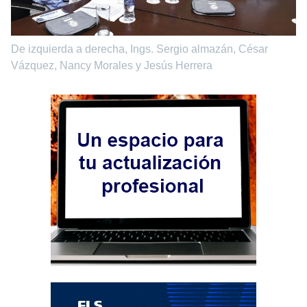
De izquierda a derecha, Ings. Sergio almazán, César
Vázquez, Nancy Morales y Jesús Herrera