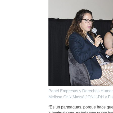
Panel Empresas y Derechos Humanos
Melissa Ortíz Massó / ONU-DH y Fa
“Es un parteaguas, porque hace que