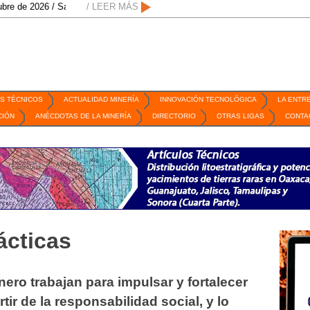
/ San Luis Potosí, SLP /
/ LEER MÁS
/
Mexico Mining Forum / 2 de septiembre de 2026 /
S TÉCNICOS
ACTUALIDAD MINERÍA
INNOVACIÓN TECNOLÓGICA
LA ENTR
CIÓN
ANÉCDOTAS DE LA MINERÍA
DIRECTORIO
OTRAS LIGAS
CONTA
ácticas
ero trabajan para impulsar y fortalecer
ir de la responsabilidad social, y lo