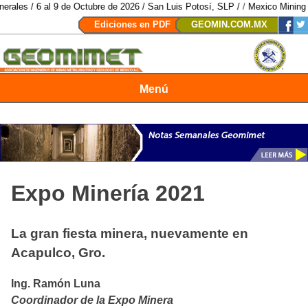
bre de 2026 / San Luis Potosí, SLP /
/
Mexico Mining Forum / 2 de septiemb
Ediciones en PDF
GEOMIN.COM.MX
Menú
Revista Geomimet
Expo Minería 2021
La gran fiesta minera, nuevamente en
Acapulco, Gro.
Ing. Ramón Luna
Coordinador de la Expo Minera