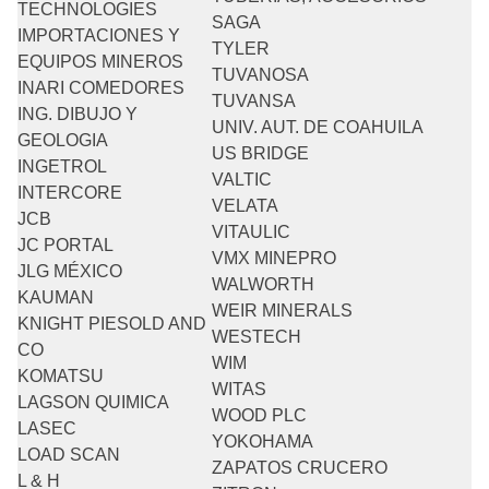
TECHNOLOGIES
SAGA
IMPORTACIONES Y
TYLER
EQUIPOS MINEROS
TUVANOSA
INARI COMEDORES
TUVANSA
ING. DIBUJO Y
UNIV. AUT. DE COAHUILA
GEOLOGIA
US BRIDGE
INGETROL
VALTIC
INTERCORE
VELATA
JCB
VITAULIC
JC PORTAL
VMX MINEPRO
JLG MÉXICO
WALWORTH
KAUMAN
WEIR MINERALS
KNIGHT PIESOLD AND
WESTECH
CO
WIM
KOMATSU
WITAS
LAGSON QUIMICA
WOOD PLC
LASEC
YOKOHAMA
LOAD SCAN
ZAPATOS CRUCERO
L & H