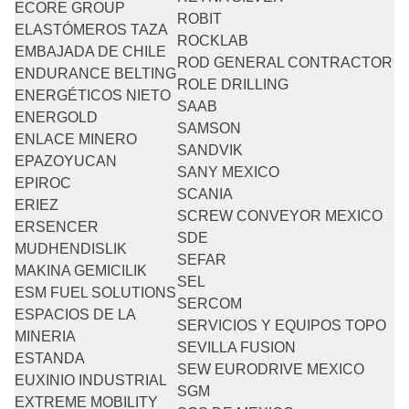
ECORE GROUP
ROBIT
ELASTÓMEROS TAZA
ROCKLAB
EMBAJADA DE CHILE
ROD GENERAL CONTRACTOR
ENDURANCE BELTING
ROLE DRILLING
ENERGÉTICOS NIETO
SAAB
ENERGOLD
SAMSON
ENLACE MINERO
SANDVIK
EPAZOYUCAN
SANY MEXICO
EPIROC
SCANIA
ERIEZ
SCREW CONVEYOR MEXICO
ERSENCER
SDE
MUDHENDISLIK
SEFAR
MAKINA GEMICILIK
SEL
ESM FUEL SOLUTIONS
SERCOM
ESPACIOS DE LA
SERVICIOS Y EQUIPOS TOPO
MINERIA
SEVILLA FUSION
ESTANDA
SEW EURODRIVE MEXICO
EUXINIO INDUSTRIAL
SGM
EXTREME MOBILITY