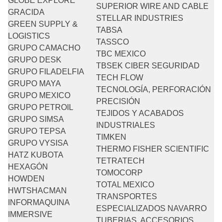
GLOBE EXPLORE
SUPERIOR WIRE AND CABLE
GRACIDA
STELLAR INDUSTRIES
GREEN SUPPLY &
TABSA
LOGISTICS
TASSCO
GRUPO CAMACHO
TBC MEXICO
GRUPO DESK
TBSEK CIBER SEGURIDAD
GRUPO FILADELFIA
TECH FLOW
GRUPO MAYA
TECNOLOGÍA, PERFORACIÓN
GRUPO MEXICO
PRECISIÓN
GRUPO PETROIL
TEJIDOS Y ACABADOS
GRUPO SIMSA
INDUSTRIALES
GRUPO TEPSA
TIMKEN
GRUPO VYSISA
THERMO FISHER SCIENTIFIC
HATZ KUBOTA
TETRATECH
HEXAGÓN
TOMOCORP
HOWDEN
TOTAL MEXICO
HWTSHACMAN
TRANSPORTES
INFORMAQUINA
ESPECIALIZADOS NAVARRO
IMMERSIVE
TUBERIAS, ACCESORIOS