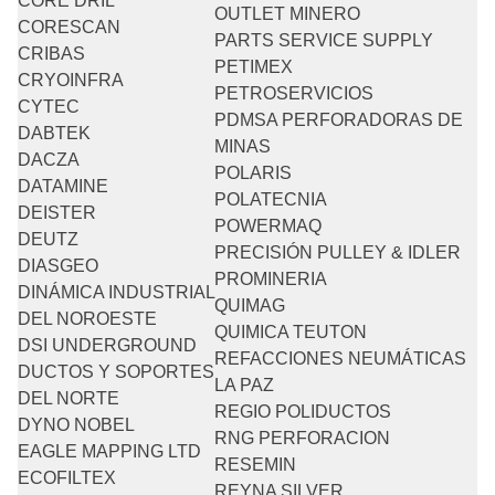
CORE DRIL
OUTLET MINERO
CORESCAN
PARTS SERVICE SUPPLY
CRIBAS
PETIMEX
CRYOINFRA
PETROSERVICIOS
CYTEC
PDMSA PERFORADORAS DE
DABTEK
MINAS
DACZA
POLARIS
DATAMINE
POLATECNIA
DEISTER
POWERMAQ
DEUTZ
PRECISIÓN PULLEY & IDLER
DIASGEO
PROMINERIA
DINÁMICA INDUSTRIAL
QUIMAG
DEL NOROESTE
QUIMICA TEUTON
DSI UNDERGROUND
REFACCIONES NEUMÁTICAS
DUCTOS Y SOPORTES
LA PAZ
DEL NORTE
REGIO POLIDUCTOS
DYNO NOBEL
RNG PERFORACION
EAGLE MAPPING LTD
RESEMIN
ECOFILTEX
REYNA SILVER