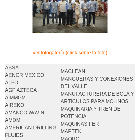
ver fotogalería (click sobre la foto)
ABSA
MACLEAN
AENOR MEXICO
MANGUERAS Y CONEXIONES
ALFO
DEL VALLE
AGP AZTECA
MANUFACTURERA DE BOLA Y
AIMMGM
ARTÍCULOS PARA MOLINOS
AIREKO
MAQUINARIA Y TREN DE
AMANCO WAVIN
POTENCIA
AMDM
MAQUINAS FER
AMERICAN DRILLING
MAPTEK
FLUIDS
MAQRO