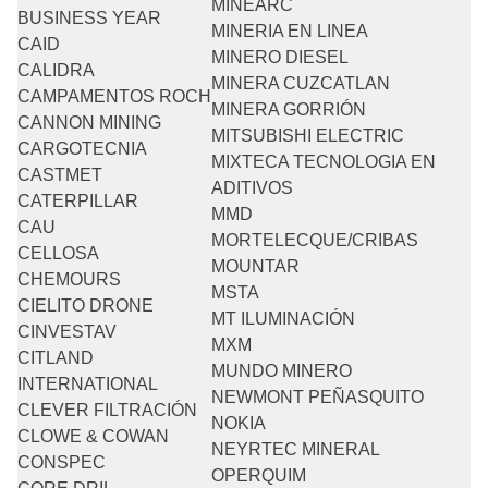
MINEARC
BUSINESS YEAR
MINERIA EN LINEA
CAID
MINERO DIESEL
CALIDRA
MINERA CUZCATLAN
CAMPAMENTOS ROCH
MINERA GORRIÓN
CANNON MINING
MITSUBISHI ELECTRIC
CARGOTECNIA
MIXTECA TECNOLOGIA EN
CASTMET
ADITIVOS
CATERPILLAR
MMD
CAU
MORTELECQUE/CRIBAS
CELLOSA
MOUNTAR
CHEMOURS
MSTA
CIELITO DRONE
MT ILUMINACIÓN
CINVESTAV
MXM
CITLAND
MUNDO MINERO
INTERNATIONAL
NEWMONT PEÑASQUITO
CLEVER FILTRACIÓN
NOKIA
CLOWE & COWAN
NEYRTEC MINERAL
CONSPEC
OPERQUIM