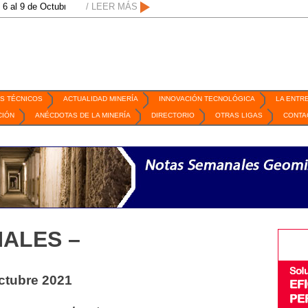
Octubre de 2026 / San Luis Potosí, SLP /
/ LEER MÁS
/
Mexico Mining Forum / 2 de septi
S TÉCNICOS
ACTUALIDAD MINERÍA
INNOVACIÓN TECNOLÓGICA
LA ENTR
CIÓN
ANÉCDOTAS DE LA MINERÍA
DIRECTORIO
OTRAS LIGAS
CONTA
ALES –
octubre 2021