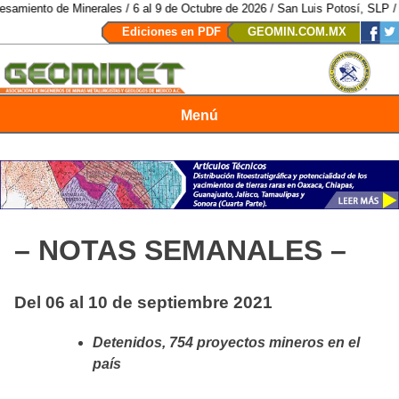
Minerales / 6 al 9 de Octubre de 2026 / San Luis Potosí, SLP /
/
Mexico Min
Ediciones en PDF
GEOMIN.COM.MX
Menú
Revista Geomimet
– NOTAS SEMANALES –
Del 06 al 10 de septiembre 2021
Detenidos, 754 proyectos mineros en el
país