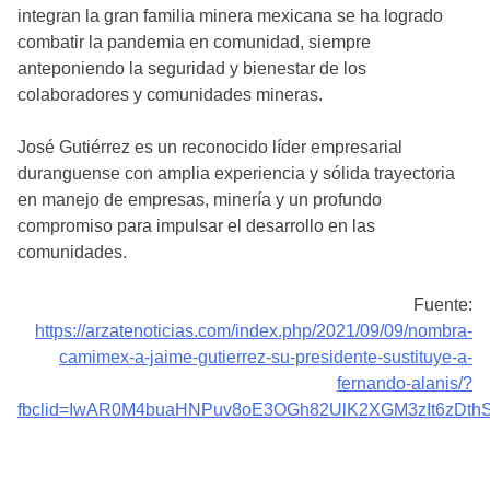
integran la gran familia minera mexicana se ha logrado
combatir la pandemia en comunidad, siempre
anteponiendo la seguridad y bienestar de los
colaboradores y comunidades mineras.
José Gutiérrez es un reconocido líder empresarial
duranguense con amplia experiencia y sólida trayectoria
en manejo de empresas, minería y un profundo
compromiso para impulsar el desarrollo en las
comunidades.
Fuente:
https://arzatenoticias.com/index.php/2021/09/09/nombra-
camimex-a-jaime-gutierrez-su-presidente-sustituye-a-
fernando-alanis/?
fbclid=IwAR0M4buaHNPuv8oE3OGh82UlK2XGM3zIt6zDthS