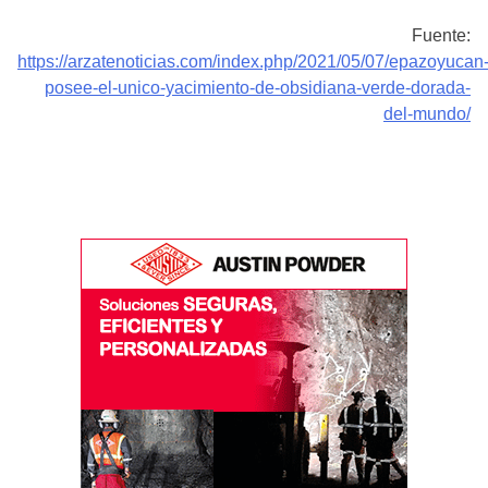
Fuente:
https://arzatenoticias.com/index.php/2021/05/07/epazoyucan
posee-el-unico-yacimiento-de-obsidiana-verde-dorada-
del-mundo/