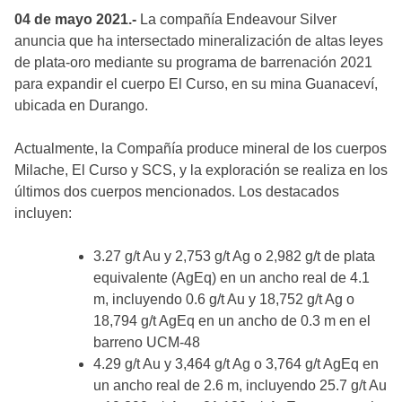
04 de mayo 2021.-
La compañía Endeavour Silver
anuncia que ha intersectado mineralización de altas leyes
de plata-oro mediante su programa de barrenación 2021
para expandir el cuerpo El Curso, en su mina Guanaceví,
ubicada en Durango.
Actualmente, la Compañía produce mineral de los cuerpos
Milache, El Curso y SCS, y la exploración se realiza en los
últimos dos cuerpos mencionados. Los destacados
incluyen:
3.27 g/t Au y 2,753 g/t Ag o 2,982 g/t de plata
equivalente (AgEq) en un ancho real de 4.1
m, incluyendo 0.6 g/t Au y 18,752 g/t Ag o
18,794 g/t AgEq en un ancho de 0.3 m en el
barreno UCM-48
4.29 g/t Au y 3,464 g/t Ag o 3,764 g/t AgEq en
un ancho real de 2.6 m, incluyendo 25.7 g/t Au