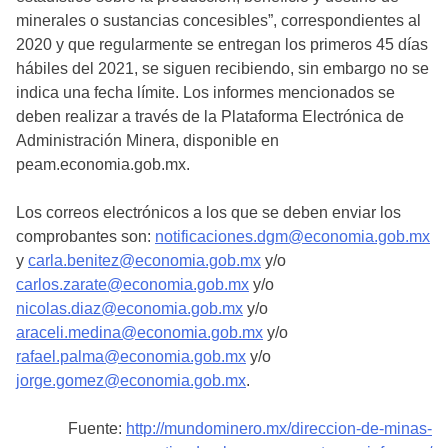
minerales o sustancias concesibles”, correspondientes al
2020 y que regularmente se entregan los primeros 45 días
hábiles del 2021, se siguen recibiendo, sin embargo no se
indica una fecha límite. Los informes mencionados se
deben realizar a través de la Plataforma Electrónica de
Administración Minera, disponible en
peam.economia.gob.mx.
Los correos electrónicos a los que se deben enviar los
comprobantes son:
notificaciones.dgm@economia.gob.mx
y
carla.benitez@economia.gob.mx
y/o
carlos.zarate@economia.gob.mx
y/o
nicolas.diaz@economia.gob.mx
y/o
araceli.medina@economia.gob.mx
y/o
rafael.palma@economia.gob.mx
y/o
jorge.gomez@economia.gob.mx
.
Fuente:
http://mundominero.mx/direccion-de-minas-