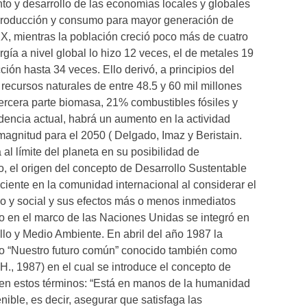
to y desarrollo de las economías locales y globales
producción y consumo para mayor generación de
XX, mientras la población creció poco más de cuatro
ía a nivel global lo hizo 12 veces, el de metales 19
ción hasta 34 veces. Ello derivó, a principios del
e recursos naturales de entre 48.5 y 60 mil millones
ercera parte biomasa, 21% combustibles fósiles y
dencia actual, habrá un aumento en la actividad
magnitud para el 2050 ( Delgado, Imaz y Beristain.
al límite del planeta en su posibilidad de
lo, el origen del concepto de Desarrollo Sustentable
ciente en la comunidad internacional al considerar el
co y social y sus efectos más o menos inmediatos
ivo en el marco de las Naciones Unidas se integró en
lo y Medio Ambiente. En abril del año 1987 la
ado “Nuestro futuro común” conocido también como
H., 1987) en el cual se introduce el concepto de
 en estos términos: “Está en manos de la humanidad
nible, es decir, asegurar que satisfaga las