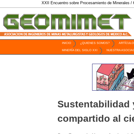
XXII Encuentro sobre Procesamiento de Minerales / 6 al 9 de Oc
INICIO
¿QUIENES SOMOS?
ARTÍCULO
Revista Geomimet
MINERÍA DEL SIGLO XXI
NUESTRA ASOCIA
Sustentabilidad 
compartido al ci