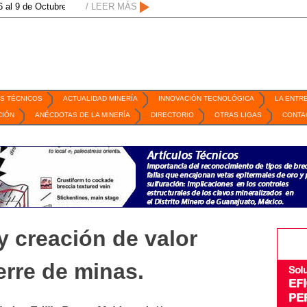
tubre de 2026 / San Luis Potosí, SLP /
/ LEER MÁS
/
Mexico Mining Forum / 2 de septie
S TÉCNICOS
ACTUALIDAD MINERÍA
INNOVACIÓN TECNOLÓGICA
LA ENTR
CIÓN
ANÉCDOTAS DE LA MINERÍA
DIRECTORIO
OTRAS LIGAS
CONTA
y creación de valor
erre de minas.