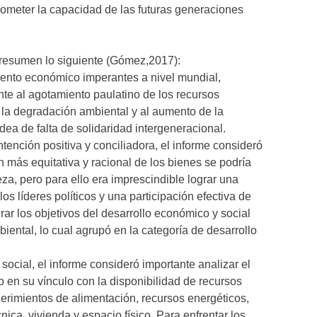
ometer la capacidad de las futuras generaciones
 resumen lo siguiente (Gómez,2017):
ento económico imperantes a nivel mundial,
te al agotamiento paulatino de los recursos
a la degradación ambiental y al aumento de la
dea de falta de solidaridad intergeneracional.
tención positiva y conciliadora, el informe consideró
n más equitativa y racional de los bienes se podría
eza, pero para ello era imprescindible lograr una
s líderes políticos y una participación efectiva de
rar los objetivos del desarrollo económico y social
iental, lo cual agrupó en la categoría de desarrollo
social, el informe consideró importante analizar el
 en su vínculo con la disponibilidad de recursos
uerimientos de alimentación, recursos energéticos,
cnica, vivienda y espacio físico. Para enfrentar los