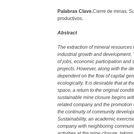
Palabras Clave.
Cierre de minas. Su
productivos.
Abstract
The extraction of mineral resources 
industrial growth and development. T
of jobs, economic participation and
projects. However, along with the d
dependent on the flow of capital ge
ecologically. It is desirable that at
space, a return to the original conditi
sustainable mine closure begins wit
related company and the promotion
the continuity of community develo
Sustainability, an academic exercise
company with neighboring communitie
activities at the mine closure, takin