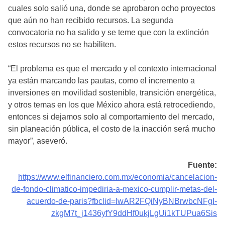
cuales solo salió una, donde se aprobaron ocho proyectos
que aún no han recibido recursos. La segunda
convocatoria no ha salido y se teme que con la extinción
estos recursos no se habiliten.
“El problema es que el mercado y el contexto internacional
ya están marcando las pautas, como el incremento a
inversiones en movilidad sostenible, transición energética,
y otros temas en los que México ahora está retrocediendo,
entonces si dejamos solo al comportamiento del mercado,
sin planeación pública, el costo de la inacción será mucho
mayor”, aseveró.
Fuente:
https://www.elfinanciero.com.mx/economia/cancelacion-
de-fondo-climatico-impediria-a-mexico-cumplir-metas-del-
acuerdo-de-paris?fbclid=IwAR2FQiNyBNBrwbcNFgI-
zkgM7t_j1436yfY9ddHf0ukjLgUi1kTUPua6Sis