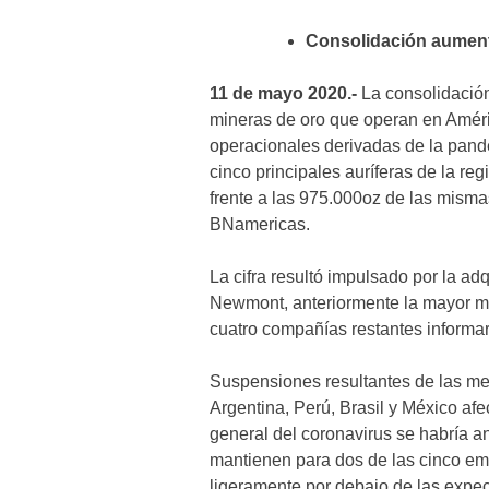
Consolidación aument
11 de mayo 2020.-
La consolidación
mineras de oro que operan en Améric
operacionales derivadas de la pan
cinco principales auríferas de la re
frente a las 975.000oz de las misma
BNamericas.
La cifra resultó impulsado por la ad
Newmont, anteriormente la mayor mi
cuatro compañías restantes informa
Suspensiones resultantes de las me
Argentina, Perú, Brasil y México afe
general del coronavirus se habría a
mantienen para dos de las cinco emp
ligeramente por debajo de las expect