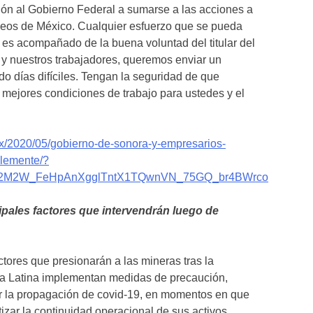
ción al Gobierno Federal a sumarse a las acciones a
pleos de México. Cualquier esfuerzo que se pueda
o es acompañado de la buena voluntad del titular del
 y nuestros trabajadores, queremos enviar un
o días difíciles. Tengan la seguridad de que
 mejores condiciones de trabajo para ustedes y el
/2020/05/gobierno-de-sonora-y-empresarios-
blemente/?
R2M2W_FeHpAnXgglTntX1TQwnVN_75GQ_br4BWrco
ipales factores que intervendrán luego de
ctores que presionarán a las mineras tras la
a Latina implementan medidas de precaución,
ar la propagación de covid-19, en momentos en que
izar la continuidad operacional de sus activos.