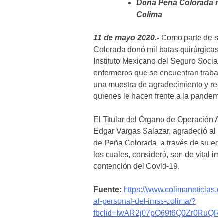
Dona Peña Colorada ma
Colima
11 de mayo 2020.-
Como parte de s
Colorada donó mil batas quirúrgicas
Instituto Mexicano del Seguro Social
enfermeros que se encuentran trabaj
una muestra de agradecimiento y re
quienes le hacen frente a la pand
El Titular del Órgano de Operación
Edgar Vargas Salazar, agradeció al 
de Peña Colorada, a través de su eq
los cuales, consideró, son de vital 
contención del Covid-19.
Fuente:
https://www.colimanoticias
al-personal-del-imss-colima/?
fbclid=IwAR2j07pO69f6Q0Zr0Ru