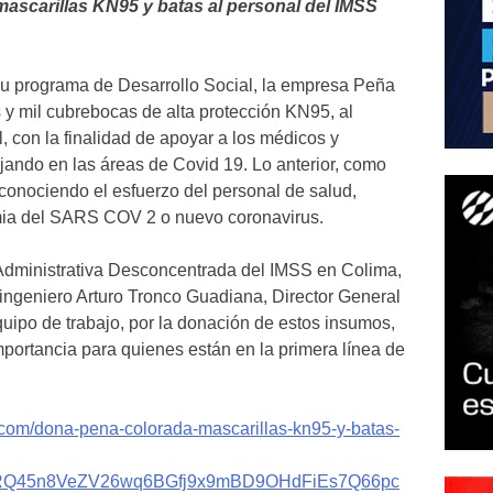
scarillas KN95 y batas al personal del IMSS
u programa de Desarrollo Social, la empresa Peña
 y mil cubrebocas de alta protección KN95, al
, con la finalidad de apoyar a los médicos y
ando en las áreas de Covid 19. Lo anterior, como
conociendo el esfuerzo del personal de salud,
emia del SARS COV 2 o nuevo coronavirus.
 Administrativa Desconcentrada del IMSS en Colima,
ingeniero Arturo Tronco Guadiana, Director General
uipo de trabajo, por la donación de estos insumos,
importancia para quienes están en la primera línea de
.com/dona-pena-colorada-mascarillas-kn95-y-batas-
QRQ45n8VeZV26wq6BGfj9x9mBD9OHdFiEs7Q66pc