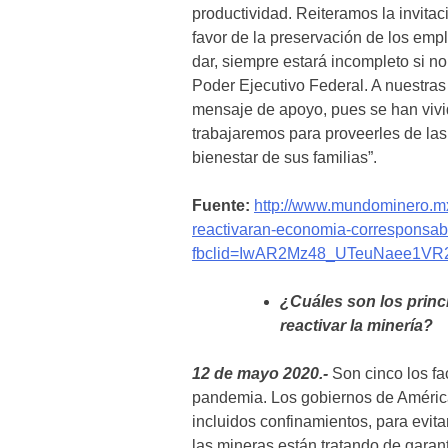
productividad. Reiteramos la invita
favor de la preservación de los em
dar, siempre estará incompleto si n
Poder Ejecutivo Federal. A nuestras
mensaje de apoyo, pues se han vivid
trabajaremos para proveerles de las
bienestar de sus familias”.
Fuente:
http://www.mundominero.mx
reactivaran-economia-corresponsa
fbclid=IwAR2Mz48_UTeuNaee1V
¿Cuáles son los princ
reactivar la minería?
12 de mayo 2020.-
Son cinco los fa
pandemia. Los gobiernos de Améric
incluidos confinamientos, para evit
las mineras están tratando de garant