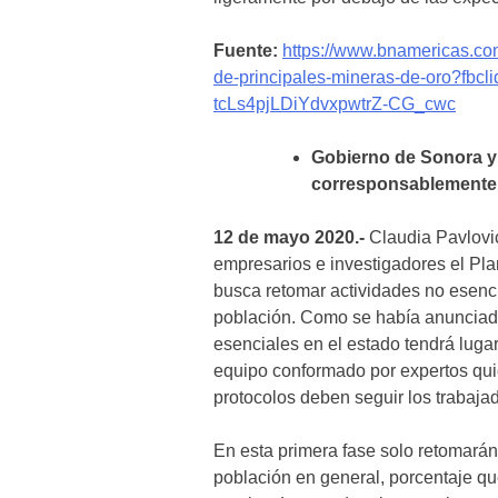
Fuente:
https://www.bnamericas.co
de-principales-mineras-de-oro?f
tcLs4pjLDiYdvxpwtrZ-CG_cwc
Gobierno de Sonora y
corresponsablemente
12 de mayo 2020.-
Claudia Pavlovi
empresarios e investigadores el Pl
busca retomar actividades no esenci
población. Como se había anunciado 
esenciales en el estado tendrá lugar
equipo conformado por expertos qui
protocolos deben seguir los trabajad
En esta primera fase solo retomarán 
población en general, porcentaje q