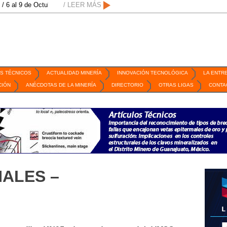
 Octubre de 2026 / San Luis Potosí, SLP /
/ LEER MÁS
/
Mexico Mining Forum / 2 de sept
S TÉCNICOS
ACTUALIDAD MINERÍA
INNOVACIÓN TECNOLÓGICA
LA ENTR
CIÓN
ANÉCDOTAS DE LA MINERÍA
DIRECTORIO
OTRAS LIGAS
CONTA
ALES –