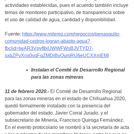
actividades establecidas, pues el acuerdo también incluye
temas de monitoreo participativo, de transparencia sobre
el uso de calidad de agua, cantidad y disponibilidad.
Fuente:
https://www.milenio.com/negocios/penasquito-
comunidad-cedros-logran-abasto-agua?
fbclid=IwAR3VpyfIbiUWWFWsBJVTYD7-
sxbZPvXnx0vqFgZMDiBvQumRU6eUCXXmEMI
Instalan el Comité de Desarrollo Regional
para las zonas mineras
11 de febrero 2020.-
El Comité de Desarrollo Regional
para las zonas mineras en el estado de Chihuahua 2020,
quedó formalmente instalado con la presencia del
gobernador del estado, Javier Corral Jurado, y el
subsecretario de Minería, Francisco Quiroga Fernández.
En el evento protocolario se nombró a la secretaría de acta