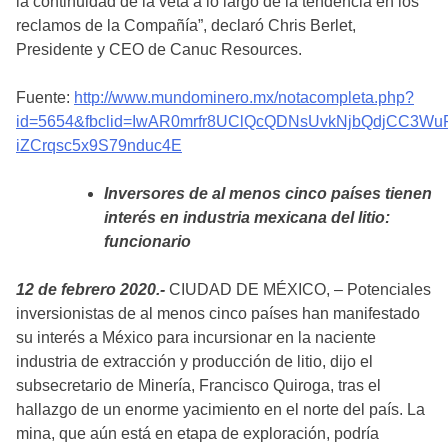
la continuidad de la veta a lo largo de la tendencia en los
reclamos de la Compañía”, declaró Chris Berlet,
Presidente y CEO de Canuc Resources.
Fuente:
http://www.mundominero.mx/notacompleta.php?
id=5654&fbclid=IwAR0mrfr8UClQcQDNsUvkNjbQdjCC3WuR
iZCrqsc5x9S79nduc4E
Inversores de al menos cinco países tienen
interés en industria mexicana del litio:
funcionario
12 de febrero 2020.-
CIUDAD DE MÉXICO, – Potenciales
inversionistas de al menos cinco países han manifestado
su interés a México para incursionar en la naciente
industria de extracción y producción de litio, dijo el
subsecretario de Minería, Francisco Quiroga, tras el
hallazgo de un enorme yacimiento en el norte del país. La
mina, que aún está en etapa de exploración, podría