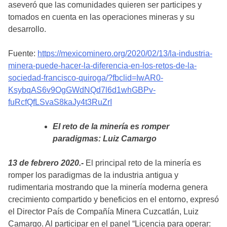
aseveró que las comunidades quieren ser participes y
tomados en cuenta en las operaciones mineras y su
desarrollo.
Fuente:
https://mexicominero.org/2020/02/13/la-industria-
minera-puede-hacer-la-diferencia-en-los-retos-de-la-
sociedad-francisco-quiroga/?fbclid=IwAR0-
KsybqAS6v9OgGWdNQd7l6d1whGBPv-
fuRcfQfLSvaS8kaJy4t3RuZrI
El reto de la minería es romper
paradigmas: Luiz Camargo
13 de febrero 2020.-
El principal reto de la minería es
romper los paradigmas de la industria antigua y
rudimentaria mostrando que la minería moderna genera
crecimiento compartido y beneficios en el entorno, expresó
el Director País de Compañía Minera Cuzcatlán, Luiz
Camargo. Al participar en el panel “Licencia para operar: