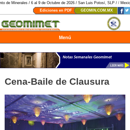
tubre de 2026 / San Luis Potosí, SLP /
/
Mexico Mining Forum / 2 de septie
Ediciones en PDF
GEOMIN.COM.MX
Menú
Revista Geomimet
Cena-Baile de Clausura