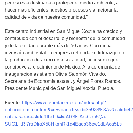
pero si está destinada a proteger el medio ambiente, a
hacer más eficientes nuestros procesos y a mejorar la
calidad de vida de nuestra comunidad.”
Este centro industrial en San Miguel Xoxtla ha crecido y
contribuido con el desarrollo y bienestar de la comunidad
y de la entidad durante más de 50 años. Con dicha
inversión ambiental, la empresa refrenda su liderazgo en
la producción de acero de alta calidad, un insumo que
contribuye al crecimiento de México. A la ceremonia de
inauguración asistieron Olivia Salomón Vivaldo,
Secretaria de Economía estatal, y Ángel Flores Ramos,
Presidente Municipal de San Miguel Xoxtla, Puebla.
Fuente:
https://www.reportacero.com/index.php?
option=com_content&view=article&id=35923%3Av&catid=4
noticias-para-slide&fbclid=IwAR3KfAo-Gpu6Qa-
SUO1_tRl7rgDIrgX58HkgnR-1g4Eqgs36ew1dLAcg5Ls