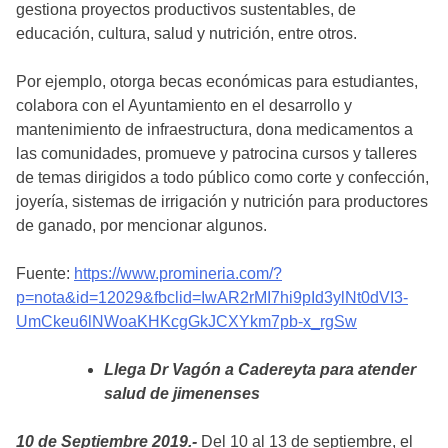
gestiona proyectos productivos sustentables, de
educación, cultura, salud y nutrición, entre otros.
Por ejemplo, otorga becas económicas para estudiantes,
colabora con el Ayuntamiento en el desarrollo y
mantenimiento de infraestructura, dona medicamentos a
las comunidades, promueve y patrocina cursos y talleres
de temas dirigidos a todo público como corte y confección,
joyería, sistemas de irrigación y nutrición para productores
de ganado, por mencionar algunos.
Fuente:
https://www.promineria.com/?
p=nota&id=12029&fbclid=IwAR2rMI7hi9pId3ylNt0dVI3-
UmCkeu6lNWoaKHKcgGkJCXYkm7pb-x_rgSw
Llega Dr Vagón a Cadereyta para atender
salud de jimenenses
10 de Septiembre 2019.-
Del 10 al 13 de septiembre, el