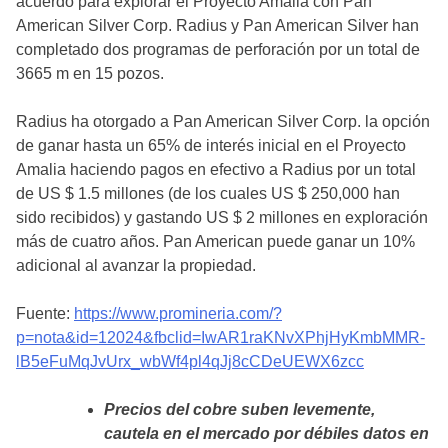
acuerdo para explorar el Proyecto Amalia con Pan
American Silver Corp. Radius y Pan American Silver han
completado dos programas de perforación por un total de
3665 m en 15 pozos.
Radius ha otorgado a Pan American Silver Corp. la opción
de ganar hasta un 65% de interés inicial en el Proyecto
Amalia haciendo pagos en efectivo a Radius por un total
de US $ 1.5 millones (de los cuales US $ 250,000 han
sido recibidos) y gastando US $ 2 millones en exploración
más de cuatro años. Pan American puede ganar un 10%
adicional al avanzar la propiedad.
Fuente:
https://www.promineria.com/?
p=nota&id=12024&fbclid=IwAR1raKNvXPhjHyKmbMMR-
lB5eFuMqJvUrx_wbWf4pl4qJj8cCDeUEWX6zcc
Precios del cobre suben levemente,
cautela en el mercado por débiles datos en