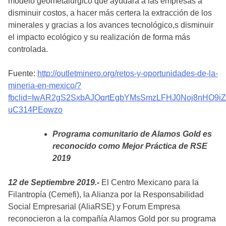
modelo geometalúrgico que ayudará a las empresas a
disminuir costos, a hacer más certera la extracción de los
minerales y gracias a los avances tecnológico,s disminuir
el impacto ecológico y su realización de forma más
controlada.
Fuente:
http://outletminero.org/retos-y-oportunidades-de-la-
mineria-en-mexico/?
fbclid=IwAR2gS2SxbAJOqrtEgbYMsSmzLFHJ0Noj8nHO9i
uC314PEowzo
Programa comunitario de Alamos Gold es
reconocido como Mejor Práctica de RSE
2019
12 de Septiembre 2019.-
El Centro Mexicano para la
Filantropía (Cemefi), la Alianza por la Responsabilidad
Social Empresarial (AliaRSE) y Forum Empresa
reconocieron a la compañía Alamos Gold por su programa