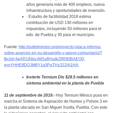
años generaría más de 400 empleos, nueva
infraestructura y oportunidades de inversión.
· Estudio de factibilidad 2018 estima
contribución de USD 130 millones en
impuestos, incluyendo 50 millones para el
edo. de Puebla y 30 para el municipio.
Fuente:
http://outletminero.org/proyecto-ixtaca-informa-
sobre-avances-en-su-desarrollo-y-apoyo-comunitario/?
fbclid=IwAR1INtocjMSs8Hsdk28R80BAEQ0-
wyrYHHEfIDQJM6Y1q3PqTHz322AI1HA
Invierte Ternium Dls $28.5 millones en
sistema ambiental en la planta de Puebla
11 de septiembre de 2019.-
Hoy Ternium México puso en
marcha el Sistema de Aspiración de Humos y Polvos 3 en
la planta ubicada en San Miguel Xoxtla, Puebla. Con esto