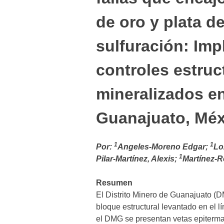
de oro y plata d
sulfuración: Imp
controles estruc
mineralizados en
Guanajuato, Méx
1
1
Por:
Angeles-Moreno Edgar;
Lo
1
Pilar-Martínez, Alexis;
Martínez-R
Resumen
El Distrito Minero de Guanajuato (
bloque estructural levantado en el l
el DMG se presentan vetas epitermal