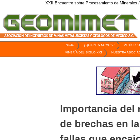
XXII Encuentro sobre Procesamiento de Minerales / 6 al 9 d
INICIO
¿QUIENES SOMOS?
ARTÍCULO
Revista Geomimet
MINERÍA DEL SIGLO XXI
NUESTRA ASOCIA
Importancia del 
de brechas en l
fallas que encaj