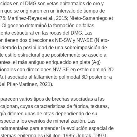
cidos en el DMG son vetas epitermales de oro y
ón que se originaron en un intervalo de tiempo de
975; Martínez-Reyes et al., 2015; Nieto-Samaniego et
al Oligoceno determinó la formación de fallas
nto estructural en las rocas del DMG. Las
ión tienen dos direcciones NE-SW y NW-SE (Nieto-
iderado la posibilidad de una sobreimposición de
te estilo estructural que posiblemente se asocie a
entes: el más antiguo enriquecido en plata (Ag)
nsionales con direcciones NW-SE en estilo dominó 2D
Au) asociado al fallamiento polimodal 3D posterior a
Del Pilar-Martínez, 2021).
 aparecen varios tipos de brechas asociadas a las
cajonan, cuyas características de fábrica, texturas,
ogía difieren unas de otras dependiendo de su
especto a los eventos de mineralización. Las
fundamentales para entender la evolución espacial de
stemas epitermales (Sillitoe, 1985; Jebrak, 1997).