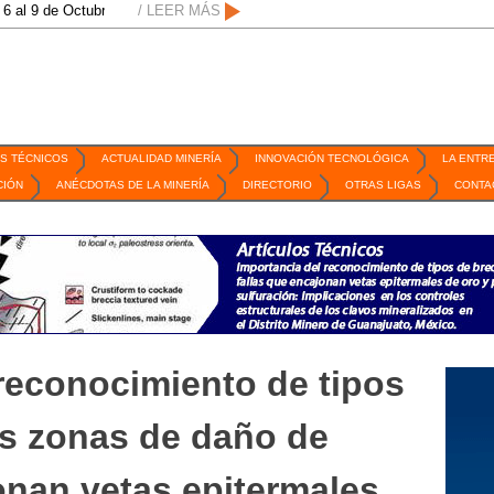
e Octubre de 2026 / San Luis Potosí, SLP /
/ LEER MÁS
/
Mexico Mining Forum / 2 de sep
S TÉCNICOS
ACTUALIDAD MINERÍA
INNOVACIÓN TECNOLÓGICA
LA ENTR
CIÓN
ANÉCDOTAS DE LA MINERÍA
DIRECTORIO
OTRAS LIGAS
CONTA
reconocimiento de tipos
as zonas de daño de
onan vetas epitermales