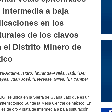
e intermedia a baja
licaciones en los
turales de los clavos
 el Distrito Minero de
ico
1
2
za-Aguirre, Isidro;
Miranda-Avilés, Raúl;
Del
3
1
eyes, Juan José;
Levresse, Gilles;
Li, Yanmei.
DMG) se ubica en la Sierra de Guanajuato que es un
ímite tectónico Sur de la Mesa Central de México. En
es de oro y plata de intermedia a baja sulfuración