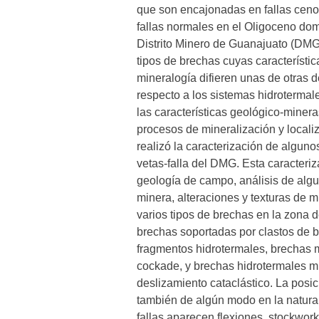
que son encajonadas en fallas cenoz
fallas normales en el Oligoceno dom
Distrito Minero de Guanajuato (DMG)
tipos de brechas cuyas característica
mineralogía difieren unas de otras 
respecto a los sistemas hidrotermale
las características geológico-miner
procesos de mineralización y locali
realizó la caracterización de algun
vetas-falla del DMG. Esta caracteriz
geología de campo, análisis de algun
minera, alteraciones y texturas de 
varios tipos de brechas en la zona 
brechas soportadas por clastos de ba
fragmentos hidrotermales, brechas 
cockade, y brechas hidrotermales m
deslizamiento cataclástico. La posici
también de algún modo en la natural
fallas aparecen flexiones, stockworks