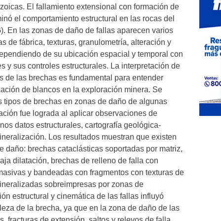
oicas. El fallamiento extensional con formación de
inó el comportamiento estructural en las rocas del
. En las zonas de daño de fallas aparecen varios
s de fábrica, texturas, granulometría, alteración y
dependiendo de su ubicación espacial y temporal con
s y sus controles estructurales. La interpretación de
as de las brechas es fundamental para entender
zación de blancos en la exploración minera. Se
os tipos de brechas en zonas de daño de algunas
ación fue lograda al aplicar observaciones de
os datos estructurales, cartografía geológica-
mineralización. Los resultados muestran que existen
de daño: brechas cataclásticas soportadas por matriz,
ja dilatación, brechas de relleno de falla con
masivas y bandeadas con fragmentos con texturas de
ineralizadas sobreimpresas por zonas de
ón estructural y cinemática de las fallas influyó
eza de la brecha, ya que en la zona de daño de las
, fracturas de extensión, saltos y relevos de falla.