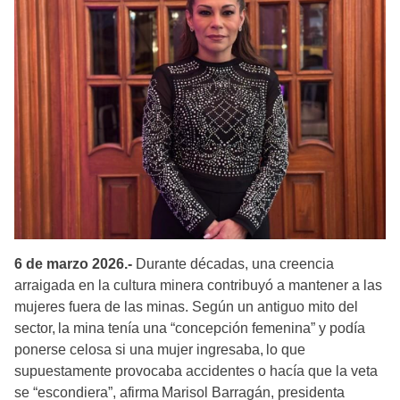
6 de marzo 2026.-
Durante décadas, una creencia
arraigada en la cultura minera contribuyó a mantener a las
mujeres fuera de las minas. Según un antiguo mito del
sector, la mina tenía una “concepción femenina” y podía
ponerse celosa si una mujer ingresaba, lo que
supuestamente provocaba accidentes o hacía que la veta
se “escondiera”, afirma Marisol Barragán, presidenta