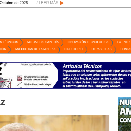
26 / San Luis Potosí, SLP /
/ LEER MÁS
/
Mexico Mining Forum / 2 de septiembre de 202
S TÉCNICOS
ACTUALIDAD MINERÍA
INNOVACIÓN TECNOLÓGICA
LA ENTR
CIÓN
ANÉCDOTAS DE LA MINERÍA
DIRECTORIO
OTRAS LIGAS
CONTA
az